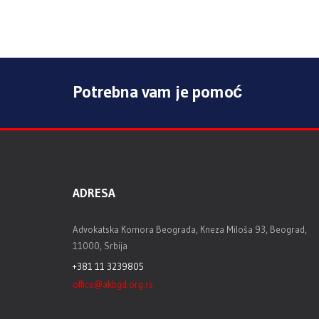
Potrebna vam je pomoć
ADRESA
Advokatska Komora Beograda, Kneza Miloša 93, Beograd,
11000, Srbija
+381 11 3239805
office@akbgd.org.rs