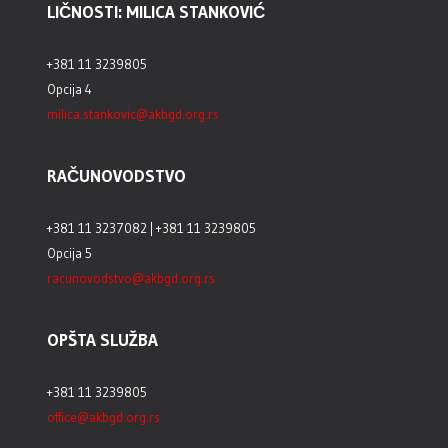
LIČNOSTI: MILICA STANKOVIĆ
+381 11 3239805
Opcija 4
milica.stankovic@akbgd.org.rs
RAČUNOVODSTVO
+381 11 3237082 | +381 11 3239805
Opcija 5
racunovodstvo@akbgd.org.rs
OPŠTA SLUŽBA
+381 11 3239805
office@akbgd.org.rs