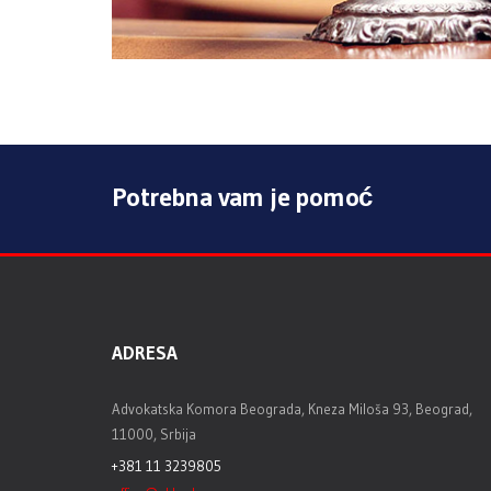
Potrebna vam je pomoć
ADRESA
Advokatska Komora Beograda, Kneza Miloša 93, Beograd,
11000, Srbija
+381 11 3239805