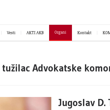
Organi
Vesti
AKTI AKB
Kontakt
KOM
i tužilac Advokatske kom
Jugoslav D. 