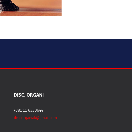
DISC. ORGANI
+381 11 6550644
disc.organiak@gmail.com