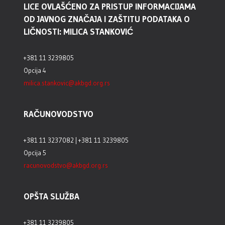
LICE OVLAŠĆENO ZA PRISTUP INFORMACIJAMA
OD JAVNOG ZNAČAJA I ZAŠTITU PODATAKA O
LIČNOSTI: MILICA STANKOVIĆ
+381 11 3239805
Opcija 4
milica.stankovic@akbgd.org.rs
RAČUNOVODSTVO
+381 11 3237082 | +381 11 3239805
Opcija 5
racunovodstvo@akbgd.org.rs
OPŠTA SLUŽBA
+381 11 3239805