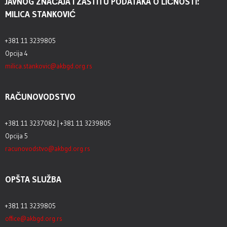
JAVNOG ZNAČAJA I ZAŠTITU PODATAKA O LIČNOSTI:
MILICA STANKOVIĆ
+381 11 3239805
Opcija 4
milica.stankovic@akbgd.org.rs
RAČUNOVODSTVO
+381 11 3237082 | +381 11 3239805
Opcija 5
racunovodstvo@akbgd.org.rs
OPŠTA SLUŽBA
+381 11 3239805
office@akbgd.org.rs