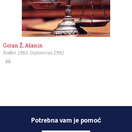
Goran Ž. Ašanin
Rođen 1963. Diplomirao 1992
Potrebna vam je pomoć