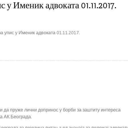
с у Именик адвоката 01.11.2017.
а упис у Именик адвоката 01.11.2017.
и да пруже лични допринос у борби за заштиту интереса
ва АК Београда.
Београда за поједина питања од значаја за положај адвокат