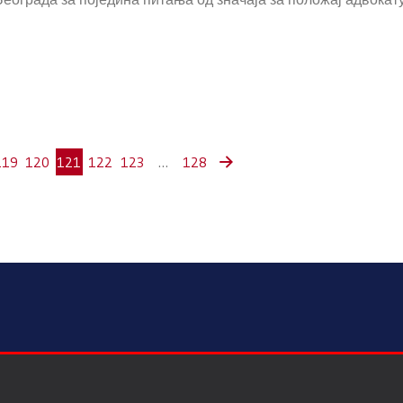
119
120
121
122
123
…
128