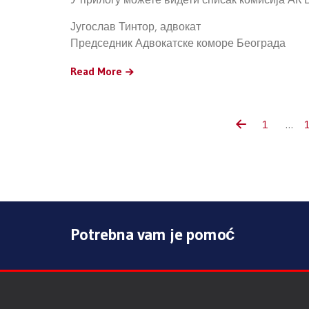
Југослав Тинтор, адвокат
Председник Адвокатске коморе Београда
Read More
1
…
Potrebna vam je pomoć