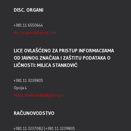
DISC. ORGANI
+381 11 6550644
disc.organiak@gmail.com
LICE OVLAŠĆENO ZA PRISTUP INFORMACIJAMA
OD JAVNOG ZNAČAJA I ZAŠTITU PODATAKA O
LIČNOSTI: MILICA STANKOVIĆ
+381 11 3239805
Opcija 4
milica.stankovic@akbgd.org.rs
RAČUNOVODSTVO
+381 11 3237082 | +381 11 3239805