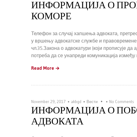
ИНФОРМАЦИЈА О ПР
КОМОРЕ
Телефон за случај хапшења адвоката, претрес
у вршењу адвокатске службе и правовремене р
чл.35.Закона о адвокатури (који прописује да 
потреба да се унапреди комуникација између
Read More
November 29, 2017
akbgd
Вести
No Comments
ИНФОРМАЦИЈА О ПОБ
АДВОКАТА