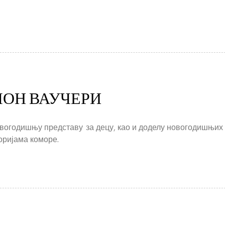
ОН ВАУЧЕРИ
овогодишњу представу за децу, као и доделу новогодишњих
оријама коморе.