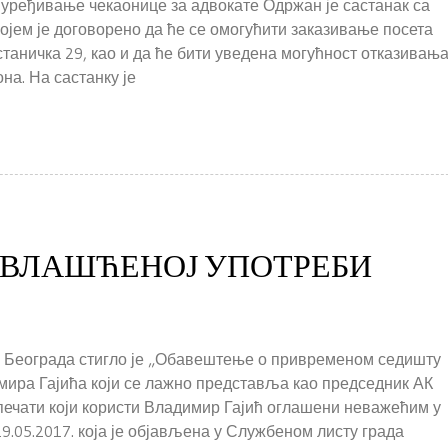
уређивање чекаонице за адвокате Одржан је састанак са
ојем је договорено да ће се омогућити заказивање посета
станичка 29, као и да ће бити уведена могућност отказивањ
на. На састанку је
ОВЛАШЋЕНОЈ УПОТРЕБИ
а Београда стигло је „Обавештење о привременом седишту
мира Гајића који се лажно представља као председник АК
печати који користи Владимир Гајић оглашени неважећим у
9.05.2017. која је објављена у Службеном листу града