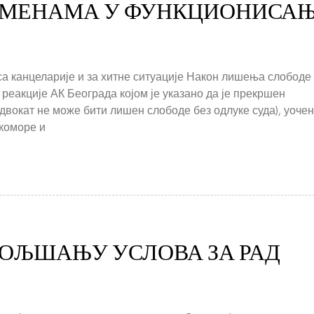
ОМЕНАМА У ФУНКЦИОНИСА
а канцеларије и за хитне ситуације Након лишења слободе
еакције АК Београда којом је указано да је прекршен
адвокат не може бити лишен слободе без одлуке суда), уочен
 коморе и
ОЉШАЊУ УСЛОВА ЗА РАД