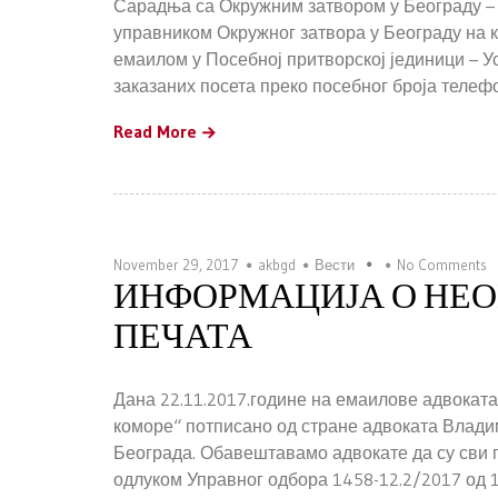
Сарадња са Окружним затвором у Београду – 
управником Окружног затвора у Београду на к
емаилом у Посебној притворској јединици – У
заказаних посета преко посебног броја телефо
Read More
November 29, 2017
akbgd
Вести
No Comments
ИНФОРМАЦИЈА О НЕ
ПЕЧАТА
Дана 22.11.2017.године на емаилове адвокат
коморе“ потписано од стране адвоката Влади
Београда. Обавештавамо адвокате да су сви 
одлуком Управног одбора 1458-12.2/2017 од 1