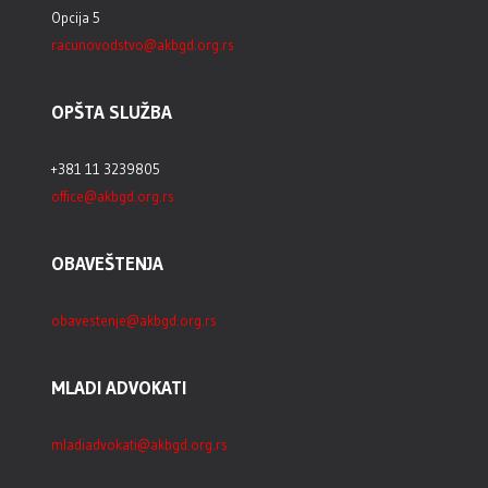
Opcija 5
racunovodstvo@akbgd.org.rs
OPŠTA SLUŽBA
+381 11 3239805
office@akbgd.org.rs
OBAVEŠTENJA
obavestenje@akbgd.org.rs
MLADI ADVOKATI
mladiadvokati@akbgd.org.rs