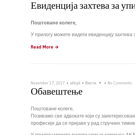
Евиденција захтева за упи
Поштоване колеге,
У прилогу можете видети евиденцију захтева з
Read More
November 17, 2017
akbgd
Вести
No Comments
Обавештење
Поштоване колеге,
Позивамо све адвокате који су заинтересован
професије да се пријаве у рад стручних тимо
У прилогу можете видети списак комисија АК 