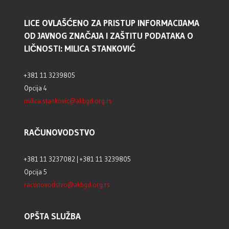
LICE OVLAŠĆENO ZA PRISTUP INFORMACIJAMA
OD JAVNOG ZNAČAJA I ZAŠTITU PODATAKA O
LIČNOSTI: MILICA STANKOVIĆ
+381 11 3239805
Opcija 4
milica.stankovic@akbgd.org.rs
RAČUNOVODSTVO
+381 11 3237082 | +381 11 3239805
Opcija 5
racunovodstvo@akbgd.org.rs
OPŠTA SLUŽBA