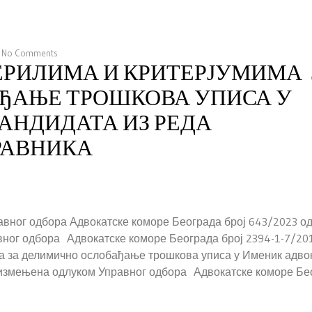
No Comments
ЕРИЛИМА И КРИТЕРЈУМИМА 
ЂАЊЕ ТРОШКОВА УПИСА У
АНДИДАТА ИЗ РЕДА
РАВНИКА
авног одбора Адвокатске коморе Београда број 643/2023 о
авног одбора Адвокатске коморе Београда број 2394-1-7/20
ма за делимично ослобађање трошкова уписа у Именик адво
, измењена одлуком Управног одбора Адвокатске коморе Бе