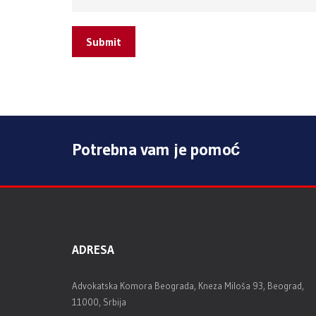
Submit
Potrebna vam je pomoć
ADRESA
Advokatska Komora Beograda, Kneza Miloša 93, Beograd,
11000, Srbija