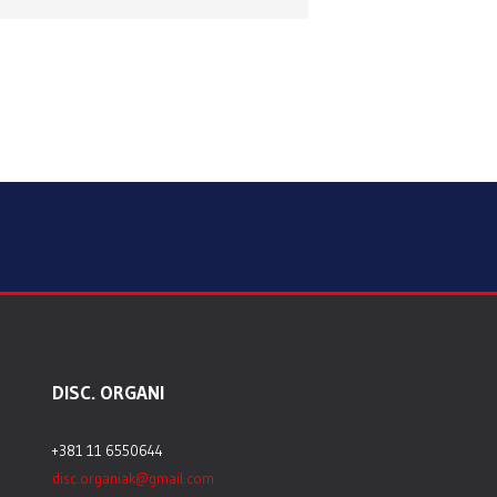
DISC. ORGANI
+381 11 6550644
disc.organiak@gmail.com