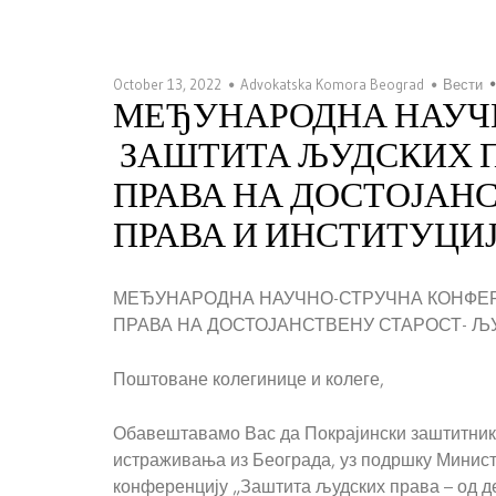
October 13, 2022
Advokatska Komora Beograd
Вести
МЕЂУНАРОДНА НАУЧ
ЗАШТИТА ЉУДСКИХ П
ПРАВА НА ДОСТОЈАН
ПРАВА И ИНСТИТУЦИЈ
МЕЂУНАРОДНА НАУЧНО-СТРУЧНА КОНФЕ
ПРАВА НА ДОСТОЈАНСТВЕНУ СТАРОСТ- Љ
Поштоване колегинице и колеге,
Обавештавамо Вас да Покрајински заштитник
истраживања из Београда, уз подршку Минист
конференцију „Заштита људских права – од де