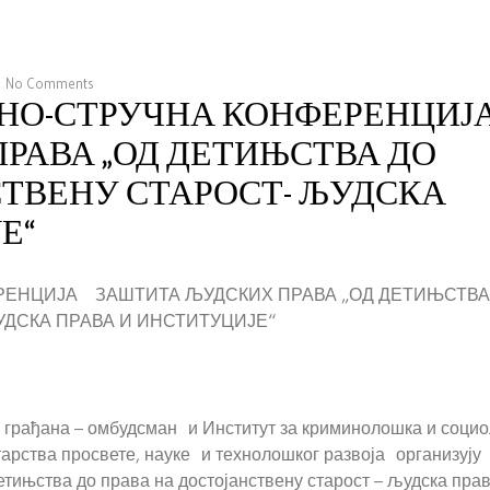
No Comments
НО-СТРУЧНА КОНФЕРЕНЦИЈ
РАВА „ОД ДЕТИЊСТВА ДО
СТВЕНУ СТАРОСТ- ЉУДСКА
Е“
РЕНЦИЈА ЗАШТИТА ЉУДСКИХ ПРАВА „ОД ДЕТИЊСТВА
УДСКА ПРАВА И ИНСТИТУЦИЈЕ“
 грађана – омбудсман и Институт за криминолошка и соци
арства просвете, науке и технолошког развоја организују
тињства до права на достојанствену старост – људска прав