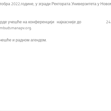
октобра 2022.године, у згради Ректората Универзитета у Ново
и потврде учешће на конференцији најкасније до 24
ombudsmanapv.org.
учешће и радном агендом.