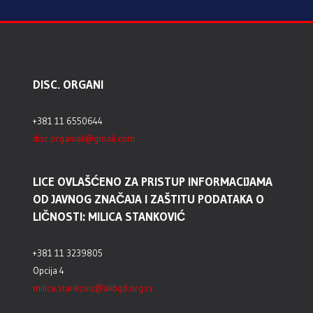
DISC. ORGANI
+381 11 6550644
disc.organiak@gmail.com
LICE OVLAŠĆENO ZA PRISTUP INFORMACIJAMA
OD JAVNOG ZNAČAJA I ZAŠTITU PODATAKA O
LIČNOSTI: MILICA STANKOVIĆ
+381 11 3239805
Opcija 4
milica.stankovic@akbgd.org.rs