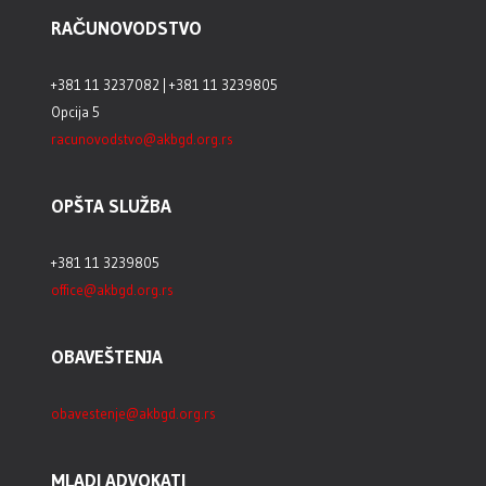
RAČUNOVODSTVO
+381 11 3237082 | +381 11 3239805
Opcija 5
racunovodstvo@akbgd.org.rs
OPŠTA SLUŽBA
+381 11 3239805
office@akbgd.org.rs
OBAVEŠTENJA
obavestenje@akbgd.org.rs
MLADI ADVOKATI