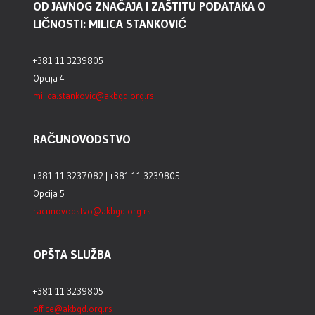
OD JAVNOG ZNAČAJA I ZAŠTITU PODATAKA O
LIČNOSTI: MILICA STANKOVIĆ
+381 11 3239805
Opcija 4
milica.stankovic@akbgd.org.rs
RAČUNOVODSTVO
+381 11 3237082 | +381 11 3239805
Opcija 5
racunovodstvo@akbgd.org.rs
OPŠTA SLUŽBA
+381 11 3239805
office@akbgd.org.rs