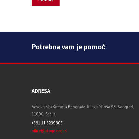
Potrebna vam je pomoć
ADRESA
Advokatska Komora Beograda, Kneza Miloša 93, Beograd,
11000, Srbija
+381 11 3239805
office@akbgd.org.rs