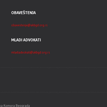
OBAVEŠTENJA
obavestenje@akbgd.org.rs
MLADI ADVOKATI
mladiadvokati@akbgd.org.rs
tska Komora Beograda