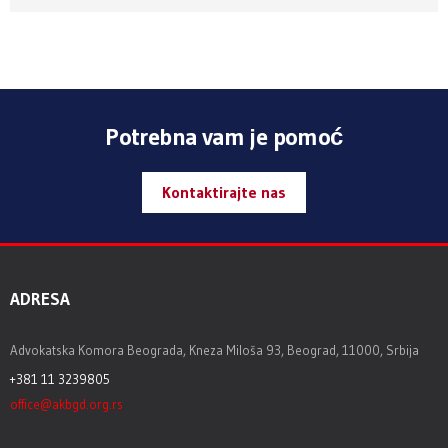
Potrebna vam je pomoć
Kontaktirajte nas
ADRESA
Advokatska Komora Beograda, Kneza Miloša 93, Beograd, 11000, Srbija
+381 11 3239805
office@akbgd.org.rs