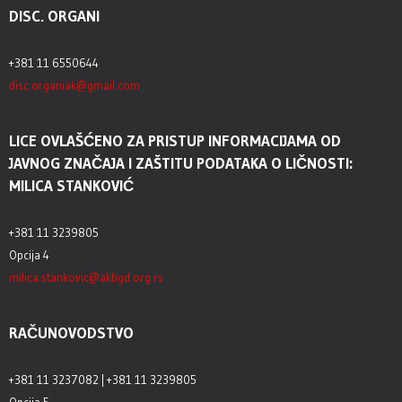
DISC. ORGANI
+381 11 6550644
disc.organiak@gmail.com
LICE OVLAŠĆENO ZA PRISTUP INFORMACIJAMA OD
JAVNOG ZNAČAJA I ZAŠTITU PODATAKA O LIČNOSTI:
MILICA STANKOVIĆ
+381 11 3239805
Opcija 4
milica.stankovic@akbgd.org.rs
RAČUNOVODSTVO
+381 11 3237082 | +381 11 3239805