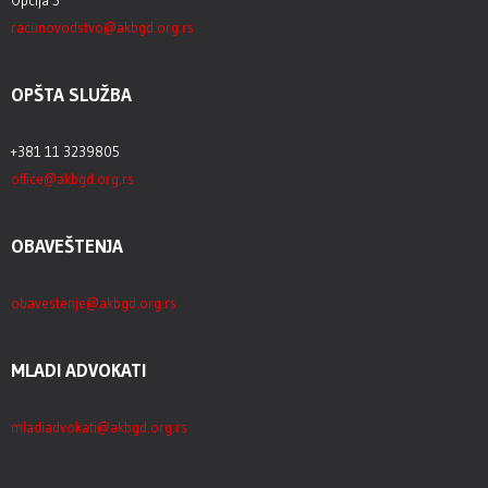
Opcija 5
racunovodstvo@akbgd.org.rs
OPŠTA SLUŽBA
+381 11 3239805
office@akbgd.org.rs
OBAVEŠTENJA
obavestenje@akbgd.org.rs
MLADI ADVOKATI
mladiadvokati@akbgd.org.rs