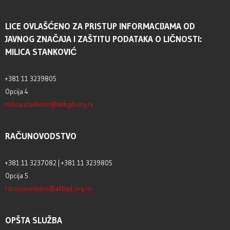
LICE OVLAŠĆENO ZA PRISTUP INFORMACIJAMA OD
JAVNOG ZNAČAJA I ZAŠTITU PODATAKA O LIČNOSTI:
MILICA STANKOVIĆ
+381 11 3239805
Opcija 4
milica.stankovic@akbgd.org.rs
RAČUNOVODSTVO
+381 11 3237082 | +381 11 3239805
Opcija 5
racunovodstvo@akbgd.org.rs
OPŠTA SLUŽBA