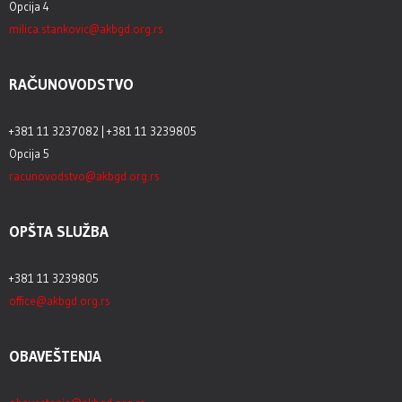
Opcija 4
milica.stankovic@akbgd.org.rs
RAČUNOVODSTVO
+381 11 3237082 | +381 11 3239805
Opcija 5
racunovodstvo@akbgd.org.rs
OPŠTA SLUŽBA
+381 11 3239805
office@akbgd.org.rs
OBAVEŠTENJA