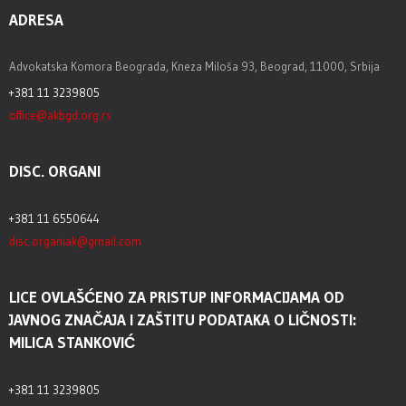
ADRESA
Advokatska Komora Beograda, Kneza Miloša 93, Beograd, 11000, Srbija
+381 11 3239805
office@akbgd.org.rs
DISC. ORGANI
+381 11 6550644
disc.organiak@gmail.com
LICE OVLAŠĆENO ZA PRISTUP INFORMACIJAMA OD
JAVNOG ZNAČAJA I ZAŠTITU PODATAKA O LIČNOSTI:
MILICA STANKOVIĆ
+381 11 3239805