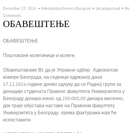
December 27, 2024
Advokatska Komora Beograd
Uncategorized
No
Comments
ОБАВЕШТЕЊЕ
ОБАВЕШТЕЊЕ
Поштоване колегинице и колеге,
Обавештавамо Вс да је Управни одбор Адвокатске
коморе Београда, на седници одржаној дана
17.12.2024.године донео одлуку да се Радној групи за
донације студената Правног факултета Универзитета у
Београду донира износ од 200.000,00 динара месечно,
док траје обустава наставе на Правном факултету
Универзитета у Београду, према фактурама које ће
испоставити.