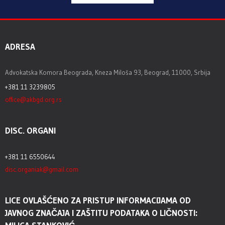
ADRESA
Advokatska Komora Beograda, Kneza Miloša 93, Beograd, 11000, Srbija
+381 11 3239805
office@akbgd.org.rs
DISC. ORGANI
+381 11 6550644
disc.organiak@gmail.com
LICE OVLAŠĆENO ZA PRISTUP INFORMACIJAMA OD
JAVNOG ZNAČAJA I ZAŠTITU PODATAKA O LIČNOSTI: