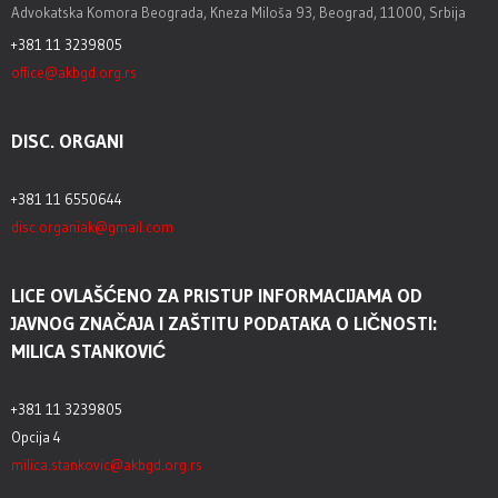
Advokatska Komora Beograda, Kneza Miloša 93, Beograd, 11000, Srbija
+381 11 3239805
office@akbgd.org.rs
DISC. ORGANI
+381 11 6550644
disc.organiak@gmail.com
LICE OVLAŠĆENO ZA PRISTUP INFORMACIJAMA OD
JAVNOG ZNAČAJA I ZAŠTITU PODATAKA O LIČNOSTI:
MILICA STANKOVIĆ
+381 11 3239805
Opcija 4
milica.stankovic@akbgd.org.rs