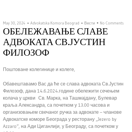
May 30, 2024
Advokatska Komora Beograd
Вести
No Comments
ОБЕЛЕЖАВАЊЕ СЛАВЕ
АДВОКАТА СВ.ЈУСТИН
ФИЛОЗОФ
Поштоване колегинице и колеге,
Обавештавамо Вас да ће се слава адвоката Св.Јустин
Филозоф, дана 14.6.2024.године обележити сечењем
колача у цркви Св. Марка, на Ташмајдану, Булевар
краља Александра, са почетком у 13.00 часова и
организовањем свечаног ручка за адвокате – чланове
Адвокатске коморе Београда у ресторану „Jezero by
Azzaro“, на Ади Циганлији, у Београду, са почетком у