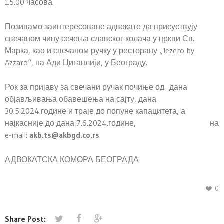
15.00 часова.
Позивамо заинтересоване адвокате да присуствују
свечаном чину сечења славског колача у цркви Св.
Марка, као и свечаном ручку у ресторану „Jezero by
Azzaro“, на Ади Циганлији, у Београду.
Рок за пријаву за свечани ручак почиње од дана
објављивања обавешења на сајту, дана
30.5.2024.године и траје до попуне капацитета, а
најкасније до дана 7.6.2024.године, на
e-mail:
akb.ts@akbgd.co.rs
АДВОКАТСКА КОМОРА БЕОГРАДА
0
Share Post: