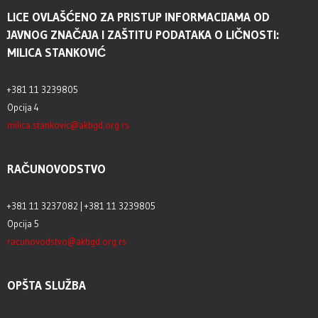
LICE OVLAŠĆENO ZA PRISTUP INFORMACIJAMA OD
JAVNOG ZNAČAJA I ZAŠTITU PODATAKA O LIČNOSTI:
MILICA STANKOVIĆ
+381 11 3239805
Opcija 4
milica.stankovic@akbgd.org.rs
RAČUNOVODSTVO
+381 11 3237082 | +381 11 3239805
Opcija 5
racunovodstvo@akbgd.org.rs
OPŠTA SLUŽBA