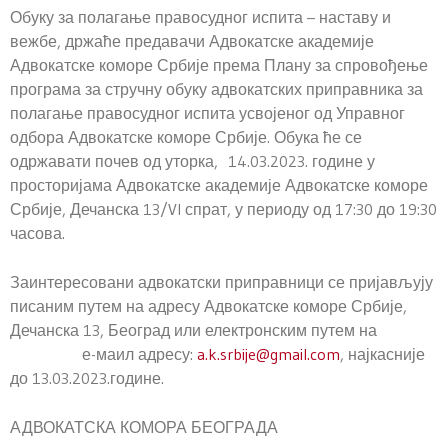
Обуку за полагање правосудног испита – наставу и
вежбе, држаће предавачи Адвокатске академије
Адвокатске коморе Србије према Плану за спровођење
програма за стручну обуку адвокатских приправника за
полагање правосудног испита усвојеног од Управног
одбора Адвокатске коморе Србије. Обука ће се
одржавати почев од уторка, 14.03.2023. године у
просторијама Адвокатске академије Адвокатске коморе
Србије, Дечанска 13/VI спрат, у периоду од 17:30 до 19:30
часова.
Заинтересовани адвокатски приправници се пријављују
писаним путем на адресу Адвокатске коморе Србије,
Дечанска 13, Београд или електронским путем на
е-маил адресу:
a.k.srbije@gmail.com
, најкасније
до 13.03.2023.године.
АДВОКАТСКА КОМОРА БЕОГРАДА