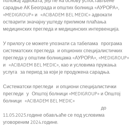
положај адвоката, јер ће на основу успостављене
сарадње АК Београда и општих болница «АУРОРА»,
«MEDIGROUP» и «ACIBADEM BEL MEDIC» адвокати
остварити значајну уштеду приликом плаћања
медицинских прегледа и медицинских интервенција.
У прилогу се можете упознати са табелама програма
систематских прегледа и опционих специјалистичких
прегледа у општим болницама «АУРОРА», «MEDIGROUP»
и «ACIBADEM BEL MEDIC», као и условима пружања
услуга за период за који је продужена сарадња.
Систематски прегледи и опциони специјалистички
прегледи у Општој болници «MEDIGROUP» и Општој
болници «ACIBADEM BEL MEDIC»
до
11.05.2025.године обављаће се под условима
уговореним 2024.године.