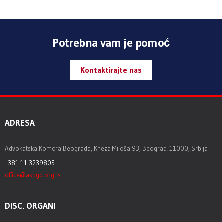
Potrebna vam je pomoć
Kontaktirajte nas
ADRESA
Advokatska Komora Beograda, Kneza Miloša 93, Beograd, 11000, Srbija
+381 11 3239805
office@akbgd.org.rs
DISC. ORGANI