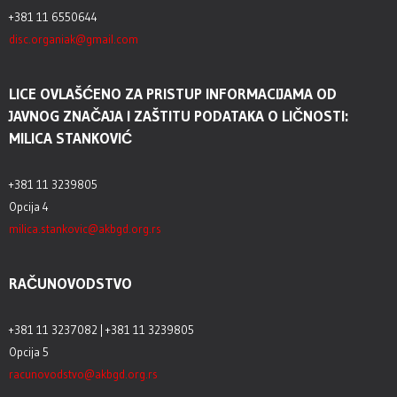
+381 11 6550644
disc.organiak@gmail.com
LICE OVLAŠĆENO ZA PRISTUP INFORMACIJAMA OD
JAVNOG ZNAČAJA I ZAŠTITU PODATAKA O LIČNOSTI:
MILICA STANKOVIĆ
+381 11 3239805
Opcija 4
milica.stankovic@akbgd.org.rs
RAČUNOVODSTVO
+381 11 3237082 | +381 11 3239805
Opcija 5
racunovodstvo@akbgd.org.rs