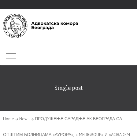
Single post
Home
News
ПРОДУЖЕЊЕ САРАДЊЕ АК БЕОГРАДА СА
ОПШТИМ БОЛНИЦАМА «АУРОРА», « MEDIGROUP» И «ACIBADEM