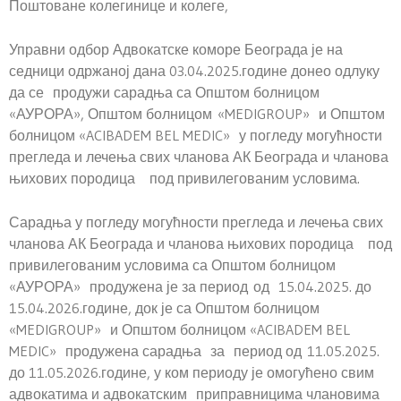
Поштоване колегинице и колеге,
Управни одбор Адвокатске коморе Београда је на
седници одржаној дана 03.04.2025.године донео одлуку
да се продужи сарадња са Општом болницом
«АУРОРА», Општом болницом «MEDIGROUP» и Општом
болницом «ACIBADEM BEL MEDIC» у погледу могућности
прегледа и лечења свих чланова АК Београда и чланова
њихових породица под привилегованим условима.
Сарадња у погледу могућности прегледа и лечења свих
чланова АК Београда и чланова њихових породица под
привилегованим условима са Општом болницом
«АУРОРА» продужена је за период од 15.04.2025. до
15.04.2026.године, док је са Општом болницом
«MEDIGROUP» и Општом болницом «ACIBADEM BEL
MEDIC» продужена сарадња за период од 11.05.2025.
до 11.05.2026.године, у ком периоду је омогућено свим
адвокатима и адвокатским приправницима члановима