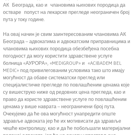
АК Београда, као и члановима њихових породица да
остваре попуст на лекарске прегледе неограничен број
пута у току године.
На овај начин је свим заинтересованим члановима АК
Београда – адвокатима и адвокатским приправницима и
члановима њихових породица обезбеђена посебна
погодност да могу користити здравствене услуге
болница «АУРОРА», «MEDIGROUP» и «ACIBADEM BEL
MEDIC» под привилегованим условима тако што имају
могућност да обаве систематски преглед или
специјалистичке прегледе по повлашћеним ценама које
су вишеструко ниже од редовних цена прегледа, као и
право да користе здравствене услуге по повлашћеним
ценама у више наврата – неограничени број пута.
Очекујемо да ће ова могућност унапредити опште
здравље адвоката јер ће их мотивисати да здравље
чешће контролишу, као и да ће побољшати материјални