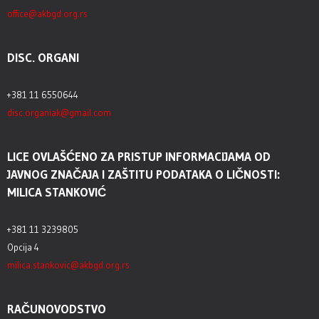
office@akbgd.org.rs
DISC. ORGANI
+381 11 6550644
disc.organiak@gmail.com
LICE OVLAŠĆENO ZA PRISTUP INFORMACIJAMA OD
JAVNOG ZNAČAJA I ZAŠTITU PODATAKA O LIČNOSTI:
MILICA STANKOVIĆ
+381 11 3239805
Opcija 4
milica.stankovic@akbgd.org.rs
RAČUNOVODSTVO