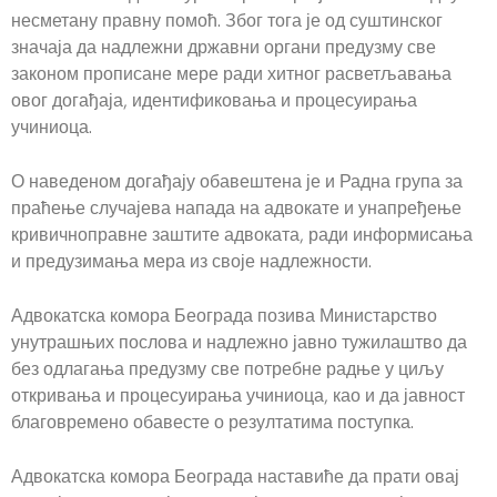
несметану правну помоћ. Због тога је од суштинског
значаја да надлежни државни органи предузму све
законом прописане мере ради хитног расветљавања
овог догађаја, идентификовања и процесуирања
учиниоца.
О наведеном догађају обавештена је и Радна група за
праћење случајева напада на адвокате и унапређење
кривичноправне заштите адвоката, ради информисања
и предузимања мера из своје надлежности.
Адвокатска комора Београда позива Министарство
унутрашњих послова и надлежно јавно тужилаштво да
без одлагања предузму све потребне радње у циљу
откривања и процесуирања учиниоца, као и да јавност
благовремено обавесте о резултатима поступка.
Адвокатска комора Београда наставиће да прати овај