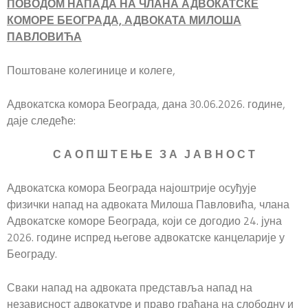
ПОВОДОМ НАПАДА НА ЧЛАНА АДВОКАТСКЕ
КОМОРЕ БЕОГРАДА, АДВОКАТА МИЛОША
ПАВЛОВИЋА
Поштоване колегинице и колеге,
Адвокатска комора Београда, дана 30.06.2026. године,
даје следеће:
С А О П Ш Т Е Њ Е З А Ј А В Н О С Т
Адвокатска комора Београда најоштрије осуђује
физички напад на адвоката Милоша Павловића, члана
Адвокатске коморе Београда, који се догодио 24. јуна
2026. године испред његове адвокатске канцеларије у
Београду.
Сваки напад на адвоката представља напад на
независност адвокатуре и право грађана на слободну и