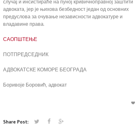
случај и инсистираће на пуној кривичноправној заштити
адвоката, јер је њихова безбедност један од основних
предуслова за очување независности адвокатуре и
владавине права.
САОПШТЕЊЕ
ПОТПРЕДСЕДНИК
АДВОКАТСКЕ КОМОРЕ БЕОГРАДА
Боривоје Боровић, адвокат
Share Post: