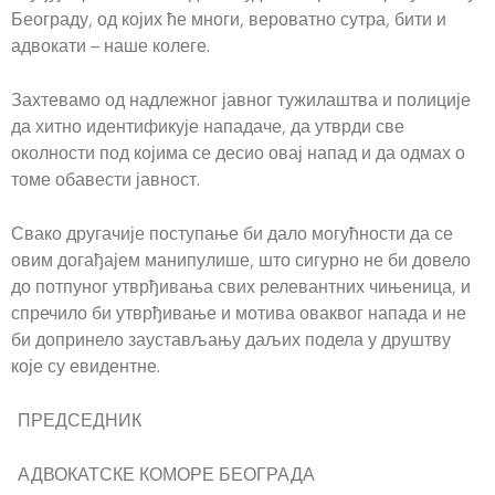
Београду, од којих ће многи, вероватно сутра, бити и
адвокати – наше колеге.
Захтевамо од надлежног јавног тужилаштва и полиције
да хитно идентификује нападаче, да утврди све
околности под којима се десио овај напад и да одмах о
томе обавести јавност.
Свако другачије поступање би дало могућности да се
овим догађајем манипулише, што сигурно не би довело
до потпуног утврђивања свих релевантних чињеница, и
спречило би утврђивање и мотива оваквог напада и не
би допринело заустављању даљих подела у друштву
које су евидентне.
ПРЕДСЕДНИК
АДВОКАТСКЕ КОМОРЕ БЕОГРАДА