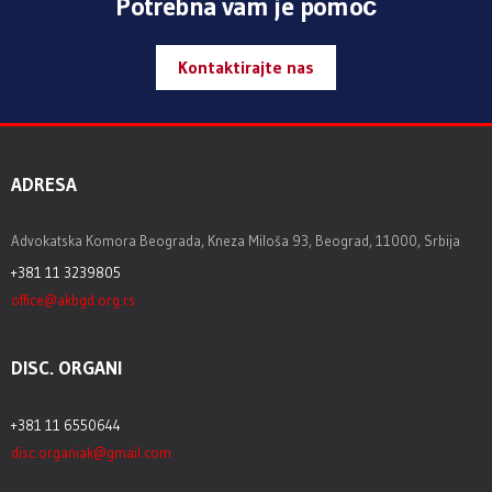
Potrebna vam je pomoć
Kontaktirajte nas
ADRESA
Advokatska Komora Beograda, Kneza Miloša 93, Beograd, 11000, Srbija
+381 11 3239805
office@akbgd.org.rs
DISC. ORGANI
+381 11 6550644
disc.organiak@gmail.com