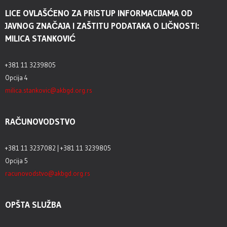
LICE OVLAŠĆENO ZA PRISTUP INFORMACIJAMA OD
JAVNOG ZNAČAJA I ZAŠTITU PODATAKA O LIČNOSTI:
MILICA STANKOVIĆ
+381 11 3239805
Opcija 4
milica.stankovic@akbgd.org.rs
RAČUNOVODSTVO
+381 11 3237082 | +381 11 3239805
Opcija 5
racunovodstvo@akbgd.org.rs
OPŠTA SLUŽBA