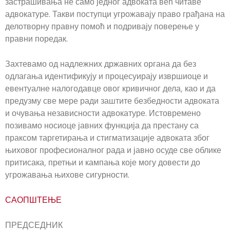
застрашивања не само једног адвоката већ читаве
адвокатуре. Такви поступци угрожавају право грађана на
делотворну правну помоћ и подривају поверење у
правни поредак.
Захтевамо од надлежних државних органа да без
одлагања идентификују и процесуирају извршиоце и
евентуалне налогодавце овог кривичног дела, као и да
предузму све мере ради заштите безбедности адвоката
и очувања независности адвокатуре. Истовремено
позивамо носиоце јавних функција да престану са
праксом таргетирања и стигматизације адвоката због
њиховог професионалног рада и јавно осуде све облике
притисака, претњи и кампања које могу довести до
угрожавања њихове сигурности.
САОПШТЕЊЕ
ПРЕДСЕДНИК