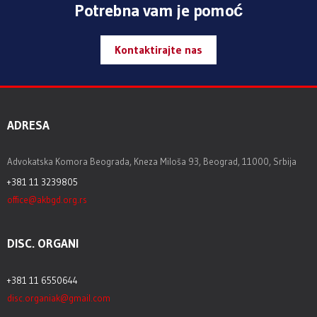
Potrebna vam je pomoć
Kontaktirajte nas
ADRESA
Advokatska Komora Beograda, Kneza Miloša 93, Beograd, 11000, Srbija
+381 11 3239805
office@akbgd.org.rs
DISC. ORGANI
+381 11 6550644
disc.organiak@gmail.com