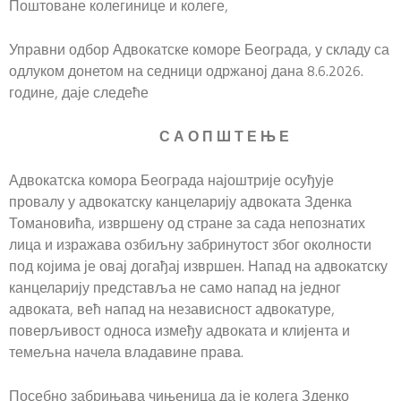
Поштоване колегинице и колеге,
Управни одбор Адвокатске коморе Београда, у складу са
одлуком донетом на седници одржаној дана 8.6.2026.
године, даје следеће
С А О П Ш Т Е Њ Е
Адвокатска комора Београда најоштрије осуђује
провалу у адвокатску канцеларију адвоката Зденка
Томановића, извршену од стране за сада непознатих
лица и изражава озбиљну забринутост због околности
под којима је овај догађај извршен. Напад на адвокатску
канцеларију представља не само напад на једног
адвоката, већ напад на независност адвокатуре,
поверљивост односа између адвоката и клијента и
темељна начела владавине права.
Посебно забрињава чињеница да је колега Зденко