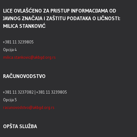
LICE OVLAŠĆENO ZA PRISTUP INFORMACIJAMA OD
JAVNOG ZNAČAJA I ZAŠTITU PODATAKA O LIČNOSTI:
MILICA STANKOVIĆ
+381 11 3239805
Opcija 4
milica.stankovic@akbgd.org.rs
RAČUNOVODSTVO
+381 11 3237082 | +381 11 3239805
Opcija 5
racunovodstvo@akbgd.org.rs
OPŠTA SLUŽBA