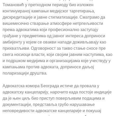
Томановић у претходном периоду био изложен
континуираној кампањи медијског таргетирања,
дискредитације и јавне стигматизације. Сматрамо да
вишемесечно стварање атмосфере нетрпељивости
према адвокатима који професионално заступају
грађане у предметима од јавног интереса доприноси
амбијенту у којем се овакви напади доживљавају као
прихватљиви. Одговорност за такво стање сносе пре
свега носиоци власти, који својим јавним наступима, као
и подршком медијима и организацијама које учествују у
кампањама против адвоката, доприносе даљој
поларизацији друштва.
Адвокатска комора Београда истиче да провала у
адвокатску канцеларију, нарочито када постоје индиције
да је њен циљ био приступ поверљивим подацима и
документацији, представља грубо нарушавање
неповредивости адвокатске канцеларије и покушај