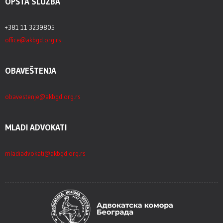
OPŠTA SLUŽBA
+381 11 3239805
office@akbgd.org.rs
OBAVEŠTENJA
obavestenje@akbgd.org.rs
MLADI ADVOKATI
mladiadvokati@akbgd.org.rs