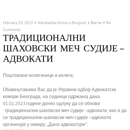
February 10, 2023
Advokatska Komora Beograd
Вести
No
Comments
ТРАДИЦИОНАЛНИ
ШАХОВСКИ МЕЧ СУДИЈЕ –
АДВОКАТИ
Поштоване колегинице и колеге,
Обавештавамо Вас да је Управни одбор Адвокатске
коморе Београда, на седници одржаној дана
01.02.2023.године донео одлуку да се обнови
традиционални шаховски меч судије –адвокати, као и да
се традиционални шаховски меч судије –адвокати
организује у оквиру „Дана адвокатуре“,