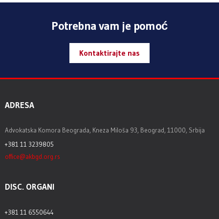
Potrebna vam je pomoć
Kontaktirajte nas
ADRESA
Advokatska Komora Beograda, Kneza Miloša 93, Beograd, 11000, Srbija
+381 11 3239805
office@akbgd.org.rs
DISC. ORGANI
+381 11 6550644