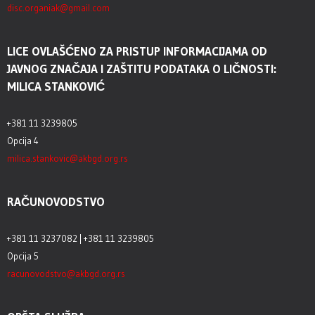
disc.organiak@gmail.com
LICE OVLAŠĆENO ZA PRISTUP INFORMACIJAMA OD
JAVNOG ZNAČAJA I ZAŠTITU PODATAKA O LIČNOSTI:
MILICA STANKOVIĆ
+381 11 3239805
Opcija 4
milica.stankovic@akbgd.org.rs
RAČUNOVODSTVO
+381 11 3237082 | +381 11 3239805
Opcija 5
racunovodstvo@akbgd.org.rs