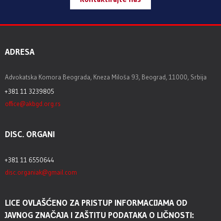
ADRESA
Advokatska Komora Beograda, Kneza Miloša 93, Beograd, 11000, Srbija
+381 11 3239805
office@akbgd.org.rs
DISC. ORGANI
+381 11 6550644
disc.organiak@gmail.com
LICE OVLAŠĆENO ZA PRISTUP INFORMACIJAMA OD
JAVNOG ZNAČAJA I ZAŠTITU PODATAKA O LIČNOSTI: