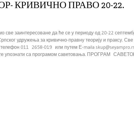
- КРИВИЧНО ПРАВО 20-22.
о све заинтересоване да ће се у периоду од 20-22 септемб
Српског удружења за кривично-правну теорију и праксу. Све
телефон 011 2658-019 или путем Е-maila skup@seyampro.r
можете упознати са програмом саветовања. ПРОГРАМ САВЕ