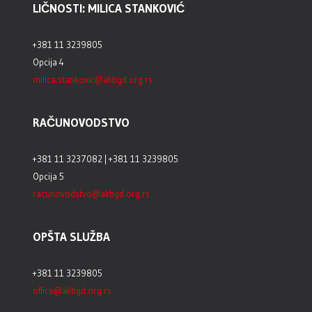
LIČNOSTI: MILICA STANKOVIĆ
+381 11 3239805
Opcija 4
milica.stankovic@akbgd.org.rs
RAČUNOVODSTVO
+381 11 3237082 | +381 11 3239805
Opcija 5
racunovodstvo@akbgd.org.rs
OPŠTA SLUŽBA
+381 11 3239805
office@akbgd.org.rs