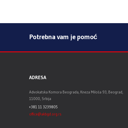
Potrebna vam je pomoć
ADRESA
Advokatska Komora Beograda, Kneza Miloša 93, Beograd,
11000, Srbija
+381 11 3239805
office@akbgd.org.rs