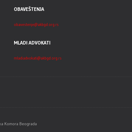
OBAVEŠTENJA
obavestenje@akbgd.org.rs
MLADI ADVOKATI
mladiadvokati@akbgd.org.rs
tska Komora Beograda