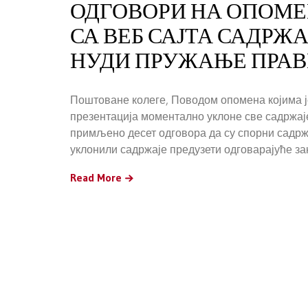
ОДГОВОРИ НА ОПОМЕ
СА ВЕБ САЈТА САДРЖ
НУДИ ПРУЖАЊЕ ПРА
Поштоване колеге, Поводом опомена којима је
презентација моментално уклоне све садржаје
примљено десет одговора да су спорни садржа
уклонили садржаје предузети одговарајуће за
Read More