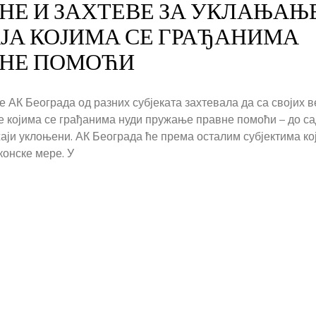
НЕ И ЗАХТЕВЕ ЗА УКЛАЊАЊ
АЈА КОЈИМА СЕ ГРАЂАНИМА
ВНЕ ПОМОЋИ
 АК Београда од разних субјеката захтевала да са својих в
 којима се грађанима нуди пружање правне помоћи – до са
ји уклоњени. АК Београда ће према осталим субјектима ко
конске мере. У