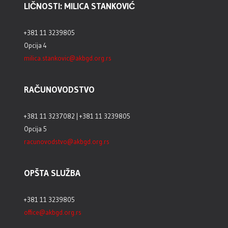
LIČNOSTI: MILICA STANKOVIĆ
+381 11 3239805
Opcija 4
milica.stankovic@akbgd.org.rs
RAČUNOVODSTVO
+381 11 3237082 | +381 11 3239805
Opcija 5
racunovodstvo@akbgd.org.rs
OPŠTA SLUŽBA
+381 11 3239805
office@akbgd.org.rs