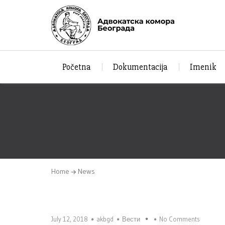
Početna
Dokumentacija
Imenik
Home
News
July 12, 2018
akbgd
Вести
No Comments