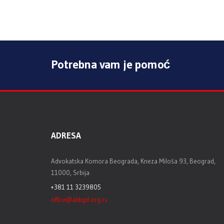
Potrebna vam je pomoć
ADRESA
Advokatska Komora Beograda, Kneza Miloša 93, Beograd,
11000, Srbija
+381 11 3239805
office@akbgd.org.rs