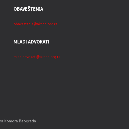
OBAVEŠTENJA
obavestenje@akbgd.org.rs
MLADI ADVOKATI
mladiadvokati@akbgd.org.rs
tska Komora Beograda