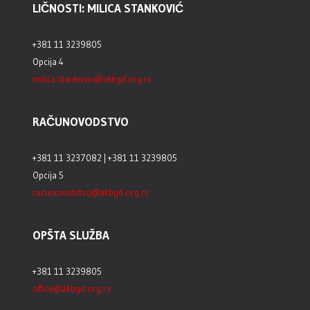
LIČNOSTI: MILICA STANKOVIĆ
+381 11 3239805
Opcija 4
milica.stankovic@akbgd.org.rs
RAČUNOVODSTVO
+381 11 3237082 | +381 11 3239805
Opcija 5
racunovodstvo@akbgd.org.rs
OPŠTA SLUŽBA
+381 11 3239805
office@akbgd.org.rs