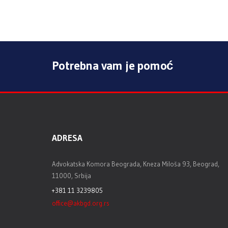
Potrebna vam je pomoć
ADRESA
Advokatska Komora Beograda, Kneza Miloša 93, Beograd,
11000, Srbija
+381 11 3239805
office@akbgd.org.rs