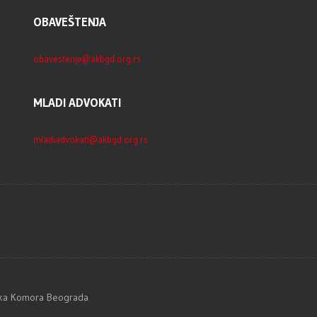
OBAVEŠTENJA
obavestenje@akbgd.org.rs
MLADI ADVOKATI
mladiadvokati@akbgd.org.rs
tska Komora Beograda