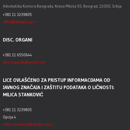
Advokatska Komora Beograda, Kneza Miloša 93, Beograd, 11000, Srbija
+381 11 3239805
office@akbgd.org.rs
DISC. ORGANI
+381 11 6550644
disc.organiak@gmail.com
LICE OVLAŠĆENO ZA PRISTUP INFORMACIJAMA OD
JAVNOG ZNAČAJA I ZAŠTITU PODATAKA O LIČNOSTI:
MILICA STANKOVIĆ
+381 11 3239805
Opcija 4
milica.stankovic@akbgd.org.rs