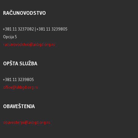
RAČUNOVODSTVO
+381 11 3237082 | +381 11 3239805
Opcija 5
racunovodstvo@akbgd.org.rs
OPŠTA SLUŽBA
+381 11 3239805
office@akbgd.org.rs
OBAVEŠTENJA
obavestenje@akbgd.org.rs