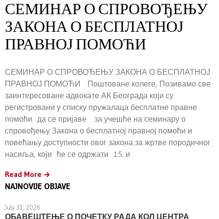
СЕМИНАР О СПРОВОЂЕЊУ
ЗАКОНА О БЕСПЛАТНОЈ
ПРАВНОЈ ПОМОЋИ
СЕМИНАР О СПРОВОЂЕЊУ ЗАКОНА О БЕСПЛАТНОЈ
ПРАВНОЈ ПОМОЋИ Поштоване колеге, Позивамо све
заинтересоване адвокате АК Београда који су
регистровани у списку пружалаца бесплатне правне
помоћи да се пријаве за учешће на семинару о
спровођењу Закона о бесплатној правној помоћи и
повећању доступности овог закона за жртве породичног
насиља, који ће се одржати 15. и
Read More
NAJNOVIJE OBJAVE
July 31, 2026
ОБАВЕШТЕЊЕ О ПОЧЕТКУ РАДА КОЛ ЦЕНТРА