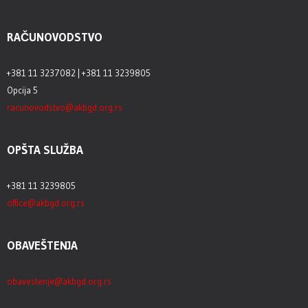
RAČUNOVODSTVO
+381 11 3237082 | +381 11 3239805
Opcija 5
racunovodstvo@akbgd.org.rs
OPŠTA SLUŽBA
+381 11 3239805
office@akbgd.org.rs
OBAVEŠTENJA
obavestenje@akbgd.org.rs