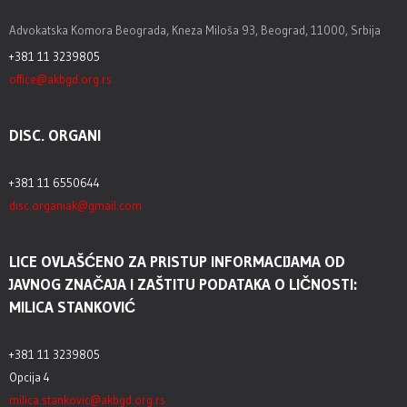
Advokatska Komora Beograda, Kneza Miloša 93, Beograd, 11000, Srbija
+381 11 3239805
office@akbgd.org.rs
DISC. ORGANI
+381 11 6550644
disc.organiak@gmail.com
LICE OVLAŠĆENO ZA PRISTUP INFORMACIJAMA OD
JAVNOG ZNAČAJA I ZAŠTITU PODATAKA O LIČNOSTI:
MILICA STANKOVIĆ
+381 11 3239805
Opcija 4
milica.stankovic@akbgd.org.rs