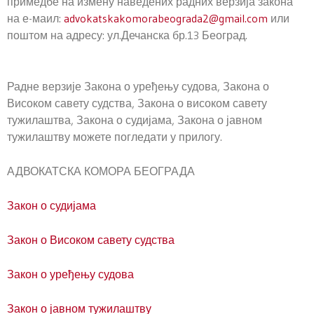
примедбе на измену наведених радних верзија закона
на е-маил:
advokatskakomorabeograda2@gmail.com
или
поштом на адресу: ул.Дечанска бр.13 Београд.
Радне верзије Закона о уређењу судова, Закона о
Високом савету судства, Закона о високом савету
тужилаштва, Закона о судијама, Закона о јавном
тужилаштву можете погледати у прилогу.
АДВОКАТСКА КОМОРА БЕОГРАДА
Закон о судијама
Закон о Високом савету судства
Закон о уређењу судова
Закон о јавном тужилаштву