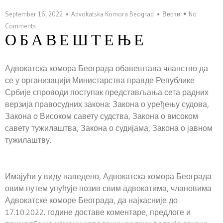
September 16, 2022
Advokatska Komora Beograd
Вести
No
Comments
О Б А В Е Ш Т Е Њ Е
Адвокатска комора Београда обавештава чланство да
се у организацији Министарства правде Републике
Србије спроводи поступак представљања сета радних
верзија правосудних закона: Закона о уређењу судова,
Закона о Високом савету судства, Закона о високом
савету тужилаштва, Закона о судијама, Закона о јавном
тужилаштву.
Имајући у виду наведено, Адвокатска комора Београда
овим путем упућује позив свим адвокатима, члановима
Адвокатске коморе Београда, да најкасније до
17.10.2022. године доставе коментаре, предлоге и