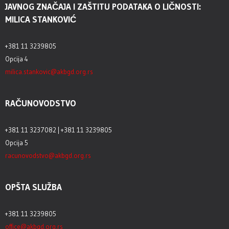
JAVNOG ZNAČAJA I ZAŠTITU PODATAKA O LIČNOSTI:
MILICA STANKOVIĆ
+381 11 3239805
Opcija 4
milica.stankovic@akbgd.org.rs
RAČUNOVODSTVO
+381 11 3237082 | +381 11 3239805
Opcija 5
racunovodstvo@akbgd.org.rs
OPŠTA SLUŽBA
+381 11 3239805
office@akbgd.org.rs