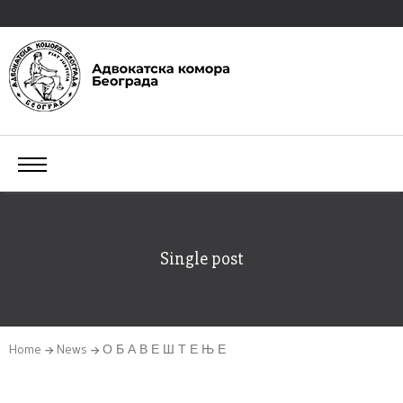
Single post
Home
News
О Б А В Е Ш Т Е Њ Е