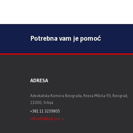
Potrebna vam je pomoć
ADRESA
Advokatska Komora Beograda, Kneza Miloša 93, Beograd,
11000, Srbija
+381 11 3239805
office@akbgd.org.rs