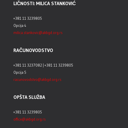
LIČNOSTI: MILICA STANKOVIĆ
+381 11 3239805
Opcija 4
milica.stankovic@akbgd.org.rs
RAČUNOVODSTVO
+381 11 3237082 | +381 11 3239805
Opcija 5
racunovodstvo@akbgd.org.rs
OPŠTA SLUŽBA
+381 11 3239805
office@akbgd.org.rs