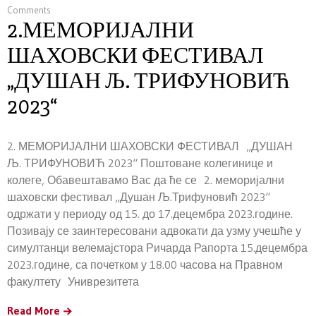
Comments
2.МЕМОРИЈАЛНИ
ШАХОВСКИ ФЕСТИВАЛ
„ДУШАН Љ. ТРИФУНОВИЋ
2023“
2. МЕМОРИЈАЛНИ ШАХОВСКИ ФЕСТИВАЛ „ДУШАН
Љ. ТРИФУНОВИЋ 2023“ Поштоване колегинице и
колеге, Обавештавамо Вас да ће се 2. меморијални
шаховски фестивал „Душан Љ.Трифуновић 2023“
одржати у периоду од 15. до 17.децембра 2023.године.
Позивају се заинтересовани адвокати да узму учешће у
симултанци велемајстора Ричарда Рапорта 15.децембра
2023.године, са почетком у 18.00 часова на Правном
факултету Униврезитета
Read More