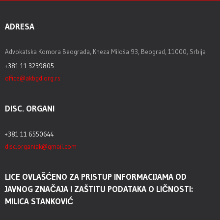
ADRESA
Advokatska Komora Beograda, Kneza Miloša 93, Beograd, 11000, Srbija
+381 11 3239805
office@akbgd.org.rs
DISC. ORGANI
+381 11 6550644
disc.organiak@gmail.com
LICE OVLAŠĆENO ZA PRISTUP INFORMACIJAMA OD
JAVNOG ZNAČAJA I ZAŠTITU PODATAKA O LIČNOSTI:
MILICA STANKOVIĆ