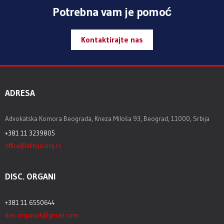
Potrebna vam je pomoć
Kontaktirajte nas
ADRESA
Advokatska Komora Beograda, Kneza Miloša 93, Beograd, 11000, Srbija
+381 11 3239805
office@akbgd.org.rs
DISC. ORGANI
+381 11 6550644
disc.organiak@gmail.com