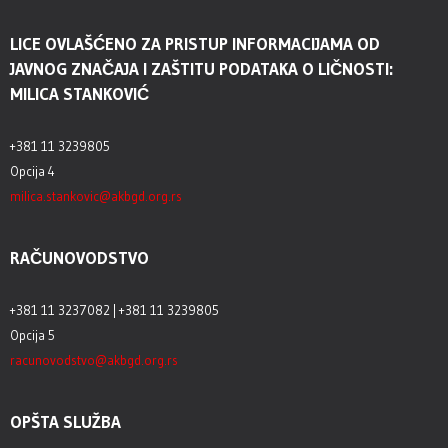
LICE OVLAŠĆENO ZA PRISTUP INFORMACIJAMA OD
JAVNOG ZNAČAJA I ZAŠTITU PODATAKA O LIČNOSTI:
MILICA STANKOVIĆ
+381 11 3239805
Opcija 4
milica.stankovic@akbgd.org.rs
RAČUNOVODSTVO
+381 11 3237082 | +381 11 3239805
Opcija 5
racunovodstvo@akbgd.org.rs
OPŠTA SLUŽBA