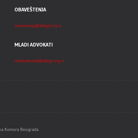
OBAVEŠTENJA
obavestenje@akbgd.org.rs
MLADI ADVOKATI
mladiadvokati@akbgd.org.rs
tska Komora Beograda