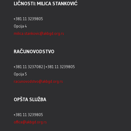
LIČNOSTI: MILICA STANKOVIĆ
+381 11 3239805
Opcija 4
milica.stankovic@akbgd.org.rs
RAČUNOVODSTVO
+381 11 3237082 | +381 11 3239805
Opcija 5
racunovodstvo@akbgd.org.rs
OPŠTA SLUŽBA
+381 11 3239805
office@akbgd.org.rs