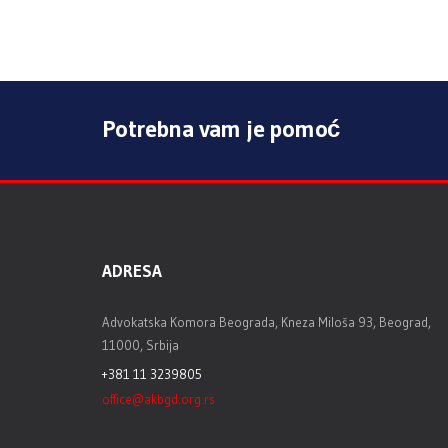
Potrebna vam je pomoć
ADRESA
Advokatska Komora Beograda, Kneza Miloša 93, Beograd,
11000, Srbija
+381 11 3239805
office@akbgd.org.rs