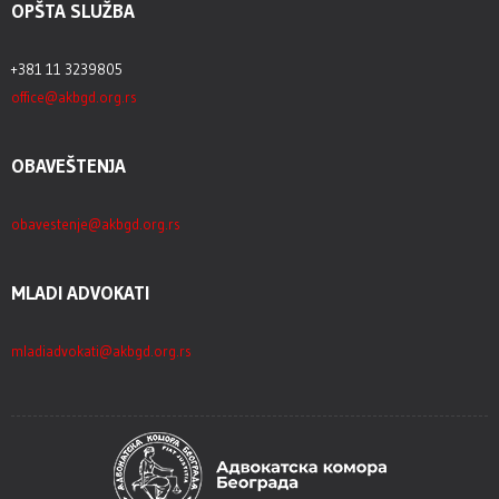
OPŠTA SLUŽBA
+381 11 3239805
office@akbgd.org.rs
OBAVEŠTENJA
obavestenje@akbgd.org.rs
MLADI ADVOKATI
mladiadvokati@akbgd.org.rs