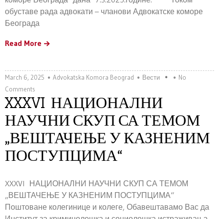
обуставе рада адвокати – чланови Адвокатске коморе
Београда
Read More
March 6, 2025
Advokatska Komora Beograd
Вести
No
Comments
XXXVI НАЦИОНАЛНИ
НАУЧНИ СКУП СА ТЕМОМ
„ВЕШТАЧЕЊЕ У КАЗНЕНИМ
ПОСТУПЦИМА“
XXXVI НАЦИОНАЛНИ НАУЧНИ СКУП СА ТЕМОМ
„ВЕШТАЧЕЊЕ У КАЗНЕНИМ ПОСТУПЦИМА“
Поштоване колегинице и колеге, Обавештавамо Вас да
Институт за криминолошка и социолошка истраживања,