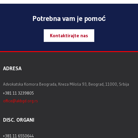
Potrebna vam je pomoć
Kontaktirajte nas
ADRESA
Advokatska Komora Beograda, Kneza Miloša 93, Beograd, 11000, Srbija
+381 11 3239805
office@akbgd.org.rs
DISC. ORGANI
+381 11 6550644