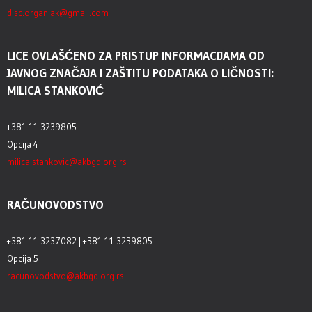
disc.organiak@gmail.com
LICE OVLAŠĆENO ZA PRISTUP INFORMACIJAMA OD
JAVNOG ZNAČAJA I ZAŠTITU PODATAKA O LIČNOSTI:
MILICA STANKOVIĆ
+381 11 3239805
Opcija 4
milica.stankovic@akbgd.org.rs
RAČUNOVODSTVO
+381 11 3237082 | +381 11 3239805
Opcija 5
racunovodstvo@akbgd.org.rs