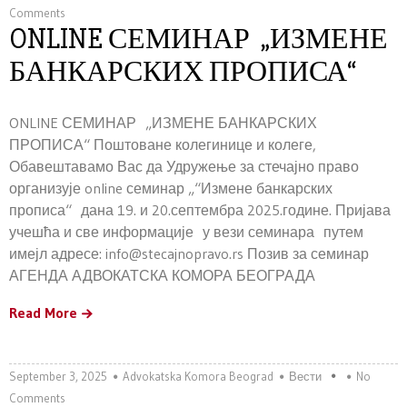
Comments
ONLINE СЕМИНАР „ИЗМЕНЕ
БАНКАРСКИХ ПРОПИСА“
ONLINE СЕМИНАР „ИЗМЕНЕ БАНКАРСКИХ
ПРОПИСА“ Поштоване колегинице и колеге,
Обавештавамо Вас да Удружење за стечајно право
организује online семинар „“Измене банкарских
прописа“ дана 19. и 20.септембра 2025.године. Пријава
учешћа и све информације у вези семинара путем
имејл адресе: info@stecajnopravo.rs Позив за семинар
АГЕНДА АДВОКАТСКА КОМОРА БЕОГРАДА
Read More
September 3, 2025
Advokatska Komora Beograd
Вести
No
Comments