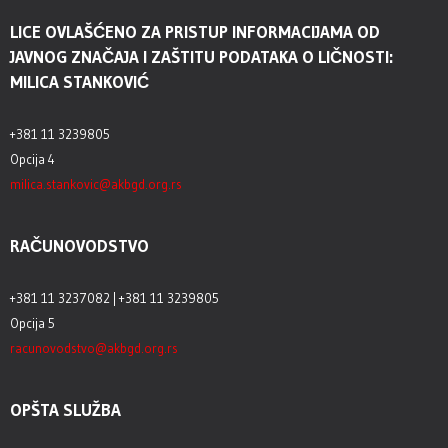
LICE OVLAŠĆENO ZA PRISTUP INFORMACIJAMA OD
JAVNOG ZNAČAJA I ZAŠTITU PODATAKA O LIČNOSTI:
MILICA STANKOVIĆ
+381 11 3239805
Opcija 4
milica.stankovic@akbgd.org.rs
RAČUNOVODSTVO
+381 11 3237082 | +381 11 3239805
Opcija 5
racunovodstvo@akbgd.org.rs
OPŠTA SLUŽBA