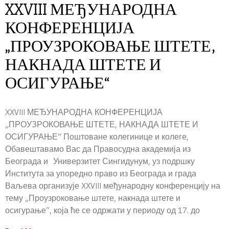
XXVIII МЕЂУНАРОДНА
КОНФЕРЕНЦИЈА
„ПРОУЗРОКОВАЊЕ ШТЕТЕ,
НАКНАДА ШТЕТЕ И
ОСИГУРАЊЕ“
XXVIII МЕЂУНАРОДНА КОНФЕРЕНЦИЈА
„ПРОУЗРОКОВАЊЕ ШТЕТЕ, НАКНАДА ШТЕТЕ И
ОСИГУРАЊЕ“ Поштоване колегинице и колеге,
Обавештавамо Вас да Правосудна академија из
Београда и Универзитет Сингидунум, уз подршку
Института за упоредно право из Београда и града
Ваљева организује XXVIII међународну конференцију на
тему „Проузроковање штете, накнада штете и
осигурање”, која ће се одржати у периоду од 17. до