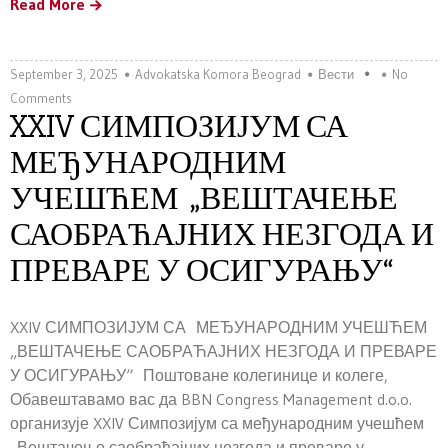
Read More
September 3, 2025
Advokatska Komora Beograd
Вести
No
Comments
XXIV СИМПОЗИЈУМ СА
МЕЂУНАРОДНИМ
УЧЕШЋЕМ „ВЕШТАЧЕЊЕ
САОБРАЋАЈНИХ НЕЗГОДА И
ПРЕВАРЕ У ОСИГУРАЊУ“
XXIV СИМПОЗИЈУМ СА МЕЂУНАРОДНИМ УЧЕШЋЕМ
„ВЕШТАЧЕЊЕ САОБРАЋАЈНИХ НЕЗГОДА И ПРЕВАРЕ
У ОСИГУРАЊУ“ Поштоване колегинице и колеге,
Обавештавамо вас да BBN Congress Management d.o.o.
организује XXIV Симпозијум са међународним учешћем
„Вештачење саобраћајних незгода и преваре у