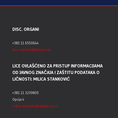
DISC. ORGANI
+381 11 6550644
disc.organiak@gmail.com
LICE OVLAŠĆENO ZA PRISTUP INFORMACIJAMA
OD JAVNOG ZNAČAJA I ZAŠTITU PODATAKA O
LIČNOSTI: MILICA STANKOVIĆ
+381 11 3239805
Opcija 4
milica.stankovic@akbgd.org.rs