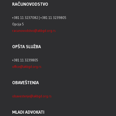
RAČUNOVODSTVO
+381 11 3237082 | +381 11 3239805
Opcija 5
racunovodstvo@akbgd.org.rs
OPŠTA SLUŽBA
+381 11 3239805
office@akbgd.org.rs
OBAVEŠTENJA
obavestenje@akbgd.org.rs
MLADI ADVOKATI