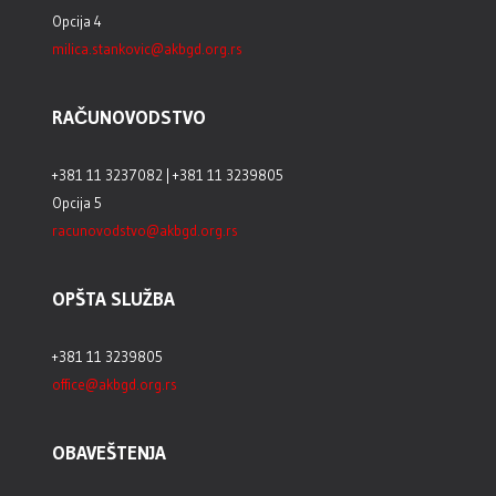
Opcija 4
milica.stankovic@akbgd.org.rs
RAČUNOVODSTVO
+381 11 3237082 | +381 11 3239805
Opcija 5
racunovodstvo@akbgd.org.rs
OPŠTA SLUŽBA
+381 11 3239805
office@akbgd.org.rs
OBAVEŠTENJA