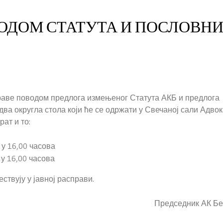
ВОДОМ СТАТУТА И ПОСЛОВН
раве поводом предлога измењеног Статута АКБ и предлога
ва округла стола који ће се одржати у Свечаној сали Адвок
рат и то:
 у 16,00 часова
 у 16,00 часова
ствују у јавној расправи.
Председник АК Бе