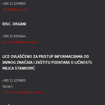
+381 11 3239805
office@akbgd.org.rs
DISC. ORGANI
+381 11 6550644
disc.organiak@gmail.com
LICE OVLAŠĆENO ZA PRISTUP INFORMACIJAMA OD
JAVNOG ZNAČAJA I ZAŠTITU PODATAKA O LIČNOSTI:
MILICA STANKOVIĆ
+381 11 3239805
Opcija 4
milica.stankovic@akbgd.org.rs