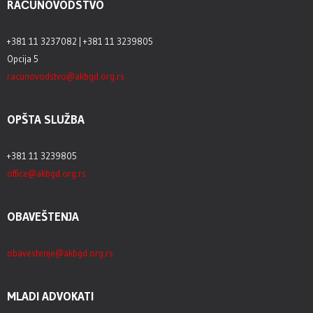
RAČUNOVODSTVO
+381 11 3237082 | +381 11 3239805
Opcija 5
racunovodstvo@akbgd.org.rs
OPŠTA SLUŽBA
+381 11 3239805
office@akbgd.org.rs
OBAVEŠTENJA
obavestenje@akbgd.org.rs
MLADI ADVOKATI