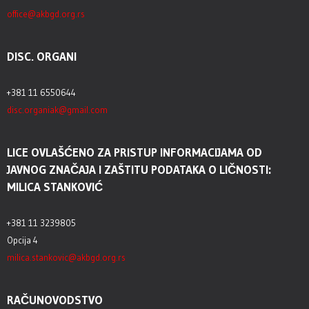
office@akbgd.org.rs
DISC. ORGANI
+381 11 6550644
disc.organiak@gmail.com
LICE OVLAŠĆENO ZA PRISTUP INFORMACIJAMA OD
JAVNOG ZNAČAJA I ZAŠTITU PODATAKA O LIČNOSTI:
MILICA STANKOVIĆ
+381 11 3239805
Opcija 4
milica.stankovic@akbgd.org.rs
RAČUNOVODSTVO