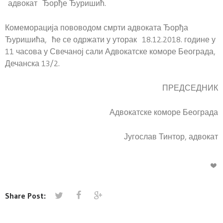
адвокат Ђорђе Ђуришић.
Комеморација пововодом смрти адвоката Ђорђа
Ђуришића, ће се одржати у уторак 18.12.2018. године у
11 часова у Свечаној сали Адвокатске коморе Београда,
Дечанска 13/2.
ПРЕДСЕДНИК
Адвокатске коморе Београда
Југослав Тинтор, адвокат
Share Post: