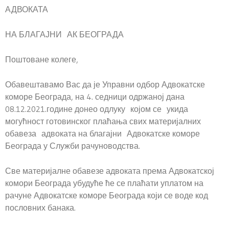
АДВОКАТА
НА БЛАГАЈНИ АК БЕОГРАДА
Поштоване колеге,
Обавештавамо Вас да је Управни одбор Адвокатске
коморе Београда, на 4. седници одржаној дана
08.12.2021.године донео одлуку којом се укида
могућност готовинског плаћања свих материјалних
обавеза адвоката на благајни Адвокатске коморе
Београда у Служби рачуноводства.
Све материјалне обавезе адвоката према Адвокатској
комори Београда убудуће ће се плаћати уплатом на
рачуне Адвокатске коморе Београда који се воде код
пословних банака.