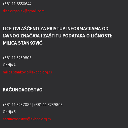
+381 11 6550644
disc.organiak@gmail.com
LICE OVLAŠĆENO ZA PRISTUP INFORMACIJAMA OD
JAVNOG ZNAČAJA I ZAŠTITU PODATAKA O LIČNOSTI:
MILICA STANKOVIĆ
+381 11 3239805
Opcija 4
milica.stankovic@akbgd.org.rs
RAČUNOVODSTVO
+381 11 3237082 | +381 11 3239805
Opcija 5
racunovodstvo@akbgd.org.rs