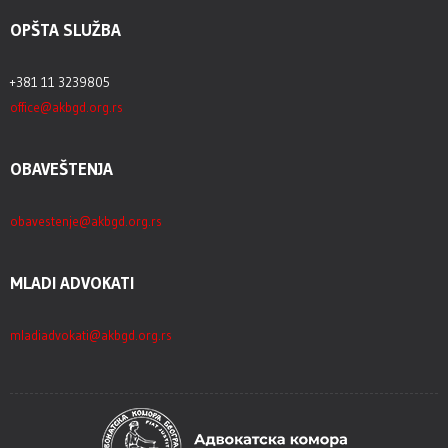
OPŠTA SLUŽBA
+381 11 3239805
office@akbgd.org.rs
OBAVEŠTENJA
obavestenje@akbgd.org.rs
MLADI ADVOKATI
mladiadvokati@akbgd.org.rs