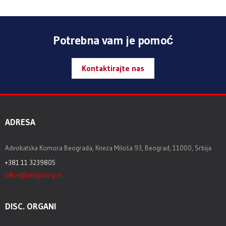
Potrebna vam je pomoć
Kontaktirajte nas
ADRESA
Advokatska Komora Beograda, Kneza Miloša 93, Beograd, 11000, Srbija
+381 11 3239805
office@akbgd.org.rs
DISC. ORGANI