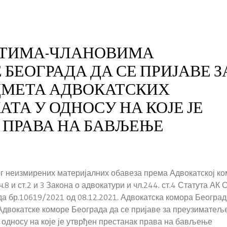
АТИМА-ЧЛАНОВИМА
БЕОГРАДА ДА СЕ ПРИЈАВЕ З
ДМЕТА АДВОКАТСКИХ
ТА У ОДНОСУ НА КОЈЕ ЈЕ
 ПРАВА НА БАВЉЕЊЕ
г неизмирених материјалних обавеза према Адвокатској к
ч.8 и ст.2 и 3 Закона о адвокатури и чл.244. ст.4 Статута АК 
а бр.10619/2021 од 08.12.2021. Адвокатска комора Београд
двокатске коморе Београда да се пријаве за преузиматељ
 односу на које је утврђен престанак права на бављење