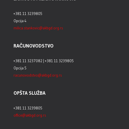
+381 11 3239805
Opcija 4
milica.stankovic@akbgd.org.rs
RAČUNOVODSTVO
+381 11 3237082 | +381 11 3239805
Opcija 5
racunovodstvo@akbgd.org.rs
OPŠTA SLUŽBA
+381 11 3239805
office@akbgd.org.rs