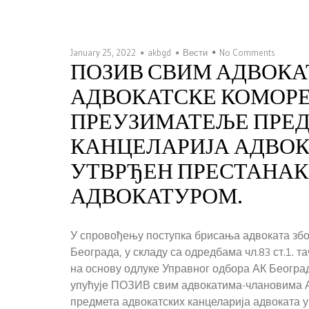
January 25, 2022
akbgd
Вести
No Comments
ПОЗИВ СВИМ АДВОК
АДВОКАТСКЕ КОМОРЕ 
ПРЕУЗИМАТЕЉЕ ПРЕ
КАНЦЕЛАРИЈА АДВОКА
УТВРЂЕН ПРЕСТАНАК
АДВОКАТУРОМ.
У спровођењу поступка брисања адвоката збо
Београда, у складу са одредбама чл.83 ст.1. та
на основу одлуке Управног одбора АК Београд
упућује ПОЗИВ свим адвокатима-члановима А
предмета адвокатских канцеларија адвоката у