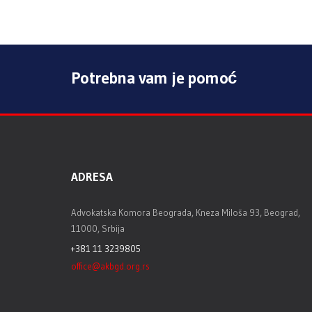
Potrebna vam je pomoć
ADRESA
Advokatska Komora Beograda, Kneza Miloša 93, Beograd,
11000, Srbija
+381 11 3239805
office@akbgd.org.rs