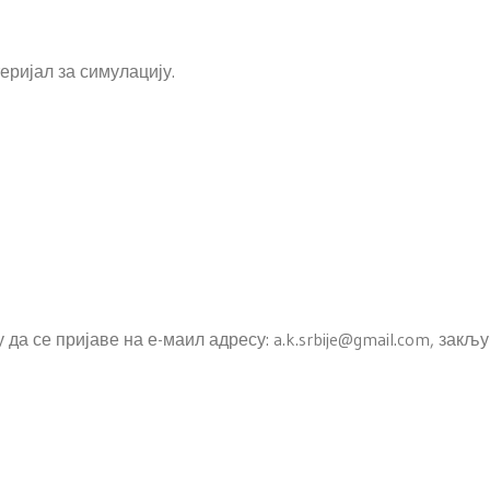
еријал за симулацију.
а се пријаве на е-маил адресу: a.k.srbije@gmail.com, закљу