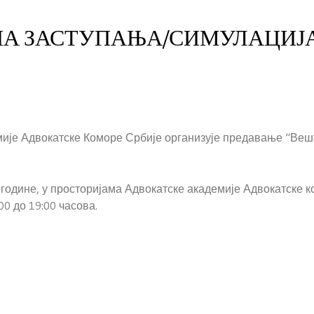
НА ЗАСТУПАЊА/СИМУЛАЦИЈ
мије Адвокатске Коморе Србије организује предавање “Ве
. године, у просторијама Адвокатске академије Адвокатске 
00 до 19:00 часова.