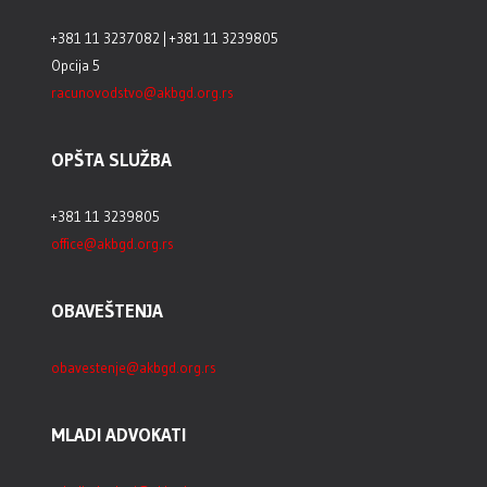
+381 11 3237082 | +381 11 3239805
Opcija 5
racunovodstvo@akbgd.org.rs
OPŠTA SLUŽBA
+381 11 3239805
office@akbgd.org.rs
OBAVEŠTENJA
obavestenje@akbgd.org.rs
MLADI ADVOKATI