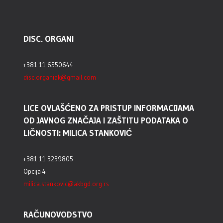
DISC. ORGANI
+381 11 6550644
disc.organiak@gmail.com
LICE OVLAŠĆENO ZA PRISTUP INFORMACIJAMA
OD JAVNOG ZNAČAJA I ZAŠTITU PODATAKA O
LIČNOSTI: MILICA STANKOVIĆ
+381 11 3239805
Opcija 4
milica.stankovic@akbgd.org.rs
RAČUNOVODSTVO