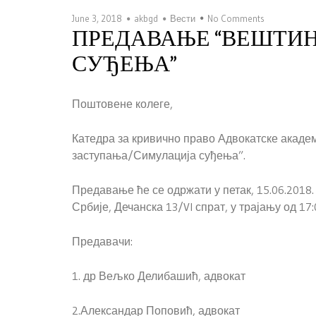
June 3, 2018
akbgd
Вести
No Comments
ПРЕДАВАЊЕ “ВЕШТИ
СУЂЕЊА”
Поштовене колеге,
Катедра за кривично право Адвокатске акаде
заступања/Симулација суђења”.
Предавање ће се одржати у петак, 15.06.2018
Србије, Дечанска 13/VI спрат, у трајању од 17:
Предавачи:
1. др Вељко Делибашић, адвокат
2.Александар Поповић, адвокат