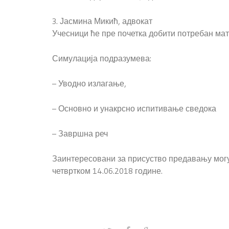
3. Јасмина Микић, адвокат
Учесници ће пре почетка добити потребан мат
Симулација подразумева:
– Уводно излагање,
– Основно и унакрсно испитивање сведока
– Завршна реч
Заинтересовани за присуство предавању могу д
четвртком 14.06.2018 године.