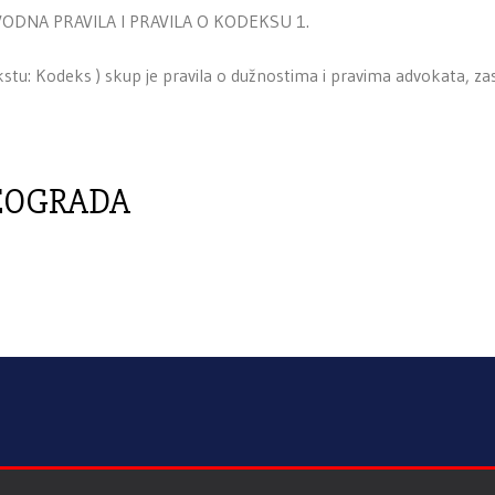
DNA PRAVILA I PRAVILA O KODEKSU 1.
stu: Kodeks ) skup je pravila o dužnostima i pravima advokata, za
EOGRADA