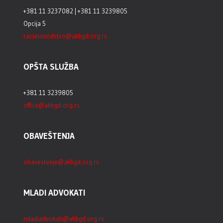
+381 11 3237082 | +381 11 3239805
Opcija 5
racunovodstvo@akbgd.org.rs
OPŠTA SLUŽBA
+381 11 3239805
office@akbgd.org.rs
OBAVEŠTENJA
obavestenje@akbgd.org.rs
MLADI ADVOKATI
mladiadvokati@akbgd.org.rs