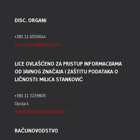
DISC. ORGANI
+381 11 6550644
disc.organiak@gmail.com
LICE OVLAŠĆENO ZA PRISTUP INFORMACIJAMA
OD JAVNOG ZNAČAJA I ZAŠTITU PODATAKA O
LIČNOSTI: MILICA STANKOVIĆ
+381 11 3239805
Opcija 4
milica.stankovic@akbgd.org.rs
RAČUNOVODSTVO