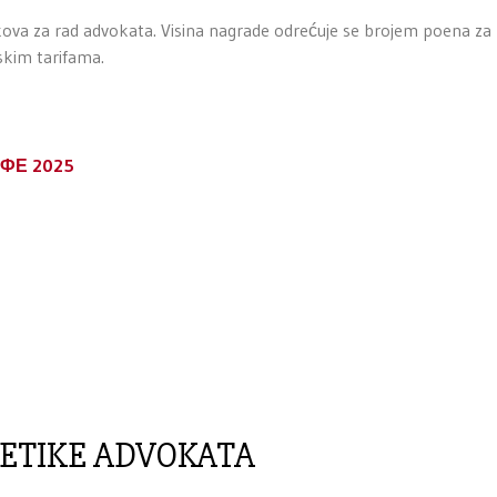
va za rad advokata. Visina nagrade odrećuje se brojem poena za 
skim tarifama.
ФЕ 2025
ETIKE ADVOKATA