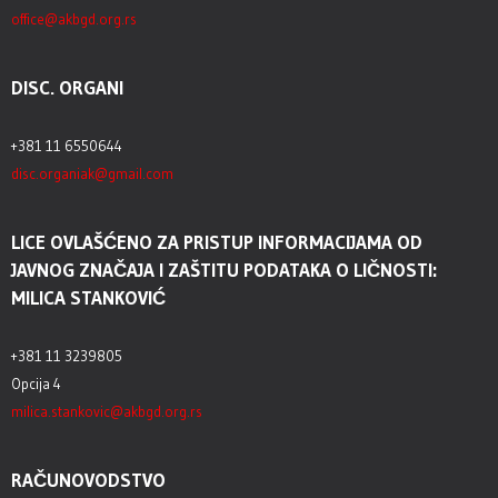
office@akbgd.org.rs
DISC. ORGANI
+381 11 6550644
disc.organiak@gmail.com
LICE OVLAŠĆENO ZA PRISTUP INFORMACIJAMA OD
JAVNOG ZNAČAJA I ZAŠTITU PODATAKA O LIČNOSTI:
MILICA STANKOVIĆ
+381 11 3239805
Opcija 4
milica.stankovic@akbgd.org.rs
RAČUNOVODSTVO