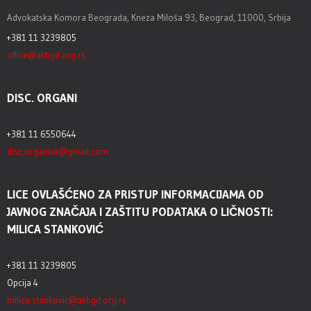
Advokatska Komora Beograda, Kneza Miloša 93, Beograd, 11000, Srbija
+381 11 3239805
office@akbgd.org.rs
DISC. ORGANI
+381 11 6550644
disc.organiak@gmail.com
LICE OVLAŠĆENO ZA PRISTUP INFORMACIJAMA OD
JAVNOG ZNAČAJA I ZAŠTITU PODATAKA O LIČNOSTI:
MILICA STANKOVIĆ
+381 11 3239805
Opcija 4
milica.stankovic@akbgd.org.rs