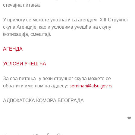
стечајна питања.
У прилогу се можете упознати са агендом XIII Стручног
скупа Агенције, као и условима учешћа на скупу
(котизација, смештај).
АГЕНДА
УСЛОВИ УЧЕШЋА
За сва питања у вези стручног скупа можете се
обратити имејлом на адресу:
seminari@alsu.gov.rs
.
АДВОКАТСКА КОМОРА БЕОГРАДА