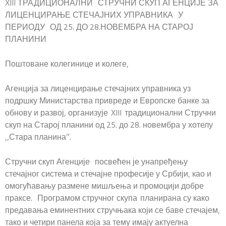
XIII ТРАДИЦИОНАЛНИ СТРУЧНИ СКУП АГЕНЦИЈЕ ЗА
ЛИЦЕНЦИРАЊЕ СТЕЧАЈНИХ УПРАВНИКА У
ПЕРИОДУ ОД 25. ДО 28.НОВЕМБРА НА СТАРОЈ
ПЛАНИНИ
Поштоване колегинице и колеге,
Агенција за лиценцирање стечајних управника уз
подршку Министарства привреде и Европске банке за
обнову и развој, организује XIII традиционални Стручни
скуп на Старој планини од 25. до 28. новембра у хотелу
,,Стара планина”.
Стручни скуп Агенције посвећен је унапређењу
стечајног система и стечајне професије у Србији, као и
омогућавању размене мишљења и промоцији добре
праксе. Програмом стручног скупа планирана су како
предавања еминентних стручњака који се баве стечајем,
тако и четири панела која за тему имају актуелна