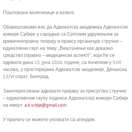
Поштоване колегинице и колеге,
Обавештавамо вас да Адвокатска академија Адвокатске
коморе Србије у сарадњи са Српским удружењем за
кривичноправну теорију и праксу организује стручно –
едукативни скуп на тему „Вештачење као доказно
средство (правно – медицински аспект)”, који ће се
одржати дана 23. јуна 2026. године, са почетком у 9.00
часова, у просторијама Адвокатске академије, Дечанска
13/VI спрат, Београд.
Заинтересовани адвокати пријаву за присуство стручно
– едукативном скупу подносе Адвокатској комори Србије
на имејл:
a.k.srbije@gmail.com
У прилогу се можете упознати са агендом.