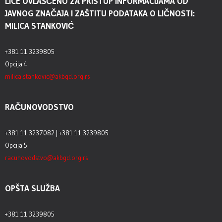
LICE OVLAŠĆENO ZA PRISTUP INFORMACIJAMA OD
JAVNOG ZNAČAJA I ZAŠTITU PODATAKA O LIČNOSTI:
MILICA STANKOVIĆ
+381 11 3239805
Opcija 4
milica.stankovic@akbgd.org.rs
RAČUNOVODSTVO
+381 11 3237082 | +381 11 3239805
Opcija 5
racunovodstvo@akbgd.org.rs
OPŠTA SLUŽBA
+381 11 3239805