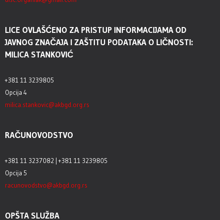
LICE OVLAŠĆENO ZA PRISTUP INFORMACIJAMA OD
JAVNOG ZNAČAJA I ZAŠTITU PODATAKA O LIČNOSTI:
MILICA STANKOVIĆ
+381 11 3239805
Opcija 4
milica.stankovic@akbgd.org.rs
RAČUNOVODSTVO
+381 11 3237082 | +381 11 3239805
Opcija 5
racunovodstvo@akbgd.org.rs
OPŠTA SLUŽBA