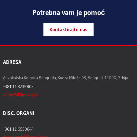
Potrebna vam je pomoć
Kontaktirajte nas
ADRESA
Advokatska Komora Beograda, Kneza Miloša 93, Beograd, 11000, Srbija
+381 11 3239805
office@akbgd.org.rs
DISC. ORGANI
+381 11 6550644
disc.organiak@gmail.com