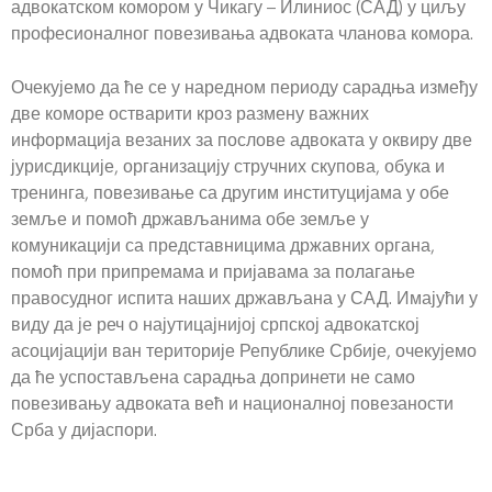
адвокатском комором у Чикагу – Илиниос (САД) у циљу
професионалног повезивања адвоката чланова комора.
Очекујемо да ће се у наредном периоду сарадња између
две коморе остварити кроз размену важних
информација везаних за послове адвоката у оквиру две
јурисдикције, организацију стручних скупова, обука и
тренинга, повезивање са другим институцијама у обе
земље и помоћ држављанима обе земље у
комуникацији са представницима државних органа,
помоћ при припремама и пријавама за полагање
правосудног испита наших држављана у САД. Имајући у
виду да је реч о најутицајнијој српској адвокатској
асоцијацији ван територије Републике Србије, очекујемо
да ће успостављена сарадња допринети не само
повезивању адвоката већ и националној повезаности
Срба у дијаспори.