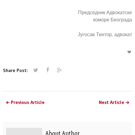
Председник Адвокатске
коморе Београда
Југосав Тинтор, адвокат
Share Post:
Previous Article
Next Article
About Author