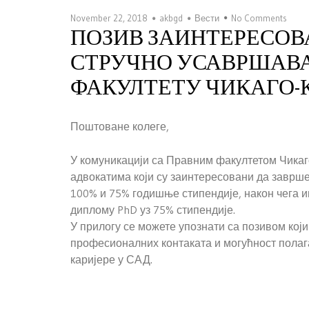
November 22, 2018
akbgd
Вести
No Comments
ПОЗИВ ЗАИНТЕРЕСОВ
СТРУЧНО УСАВРШАВА
ФАКУЛТЕТУ ЧИКАГО-
Поштоване колеге,
У комуникацији са Правним факултетом Чикаг
адвокатима који су заинтересовани да заврше
100% и 75% годишње стипендије, након чега им
диплому PhD уз 75% стипендије.
У прилогу се можете упознати са позивом ко
професионалних контаката и могућност полаг
каријере у САД.