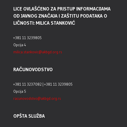
LICE OVLAŠĆENO ZA PRISTUP INFORMACIJAMA
OD JAVNOG ZNAČAJA I ZAŠTITU PODATAKA O
LIČNOSTI: MILICA STANKOVIĆ
+381 11 3239805
Opcija 4
milica.stankovic@akbgd.org.rs
RAČUNOVODSTVO
+381 11 3237082 | +381 11 3239805
Opcija 5
racunovodstvo@akbgd.org.rs
OPŠTA SLUŽBA