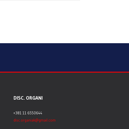
DISC. ORGANI
+381 11 6550644
disc.organiak@gmail.com