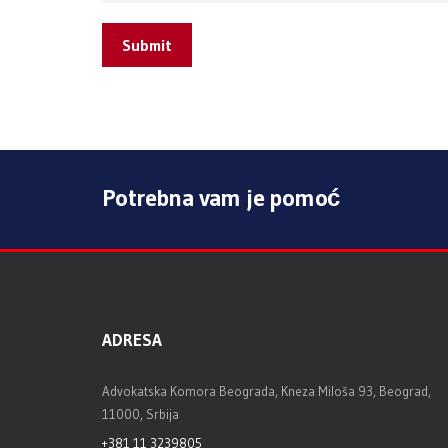
Submit
Potrebna vam je pomoć
ADRESA
Advokatska Komora Beograda, Kneza Miloša 93, Beograd,
11000, Srbija
+381 11 3239805