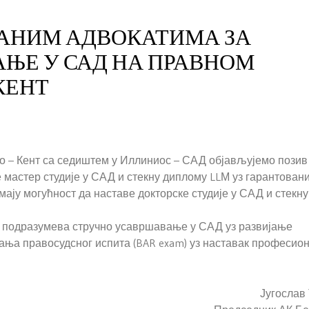
АНИМ АДВОКАТИМА ЗА
ЊЕ У САД НА ПРАВНОМ
КЕНТ
о – Кент са седиштем у Иллиниос – САД објављујемо позив
 мастер студије у САД и стекну диплому LLМ уз гарантован
ају могућност да наставе докторске студије у САД и стекну
ји подразумева стручно усавршавање у САД уз развијање
ања правосудсног испита (BAR exam) уз наставак професио
Југослав