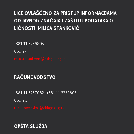
LICE OVLAŠĆENO ZA PRISTUP INFORMACIJAMA
OD JAVNOG ZNAČAJA I ZAŠTITU PODATAKA O
LIČNOSTI: MILICA STANKOVIĆ
+381 11 3239805
Opcija 4
milica.stankovic@akbgd.org.rs
RAČUNOVODSTVO
+381 11 3237082 | +381 11 3239805
Opcija 5
racunovodstvo@akbgd.org.rs
OPŠTA SLUŽBA