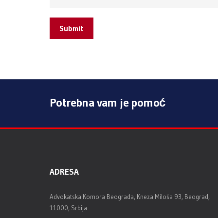
Submit
Potrebna vam je pomoć
ADRESA
Advokatska Komora Beograda, Kneza Miloša 93, Beograd,
11000, Srbija