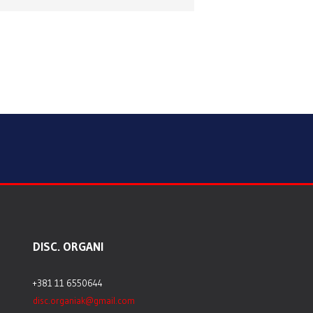
DISC. ORGANI
+381 11 6550644
disc.organiak@gmail.com