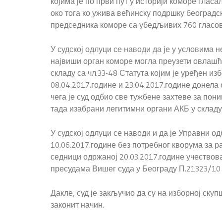
којима је по први пут у историји коморе гла
око тога ко ужива већинску подршку београдск
председника коморе са убедљивих 760 гласов
У судској одлуци се наводи да је у условима
највиши орган коморе могла преузети овлашћ
складу са чл.33-48 Статута којим је уређен из
08.04.2017.године и 23.04.2017.године донела 
чега је суд одбио све тужбене захтеве за пон
тада изабрани легитимни органи АКБ у складу с
У судској одлуци се наводи и да је Управни о
10.06.2017.године без потребног кворума за 
седници одржаној 20.03.2017.године учество
пресудама Вишег суда у Београду П.21323/10 
Дакле, суд је закључио да су на изборној ску
законит начин.