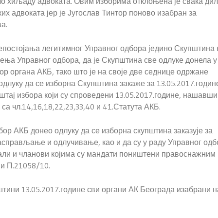
сало хиљаду адвоката. Овим изборима отклоњена је свака ди
их адвоката јер је Југослав Тинтор поново изабран за
а.
 непостојања легитимног Управног одбора једино Скупштина 
ења Управног одбора, да је Скупштина све одлуке донела у
бор органа АКБ, тако што је на своје две седнице одржане
одлуку да се изборна Скупштина закаже за 13.05.2017.године
иштај избора који су спроведени 13.05.2017.године, нашавши
а чл.14,16,18,22,23,33,40 и 41.Статута АКБ.
дбор АКБ донео одлуку да се изборна скупштина заказује за
расправљање и одлучивање, као и да су у раду Управног одб
вали и чланови којима су мандати поништени правоснажним
и П.21058/10.
пштини 13.05.2017.године сви органи АК Београда изабрани н