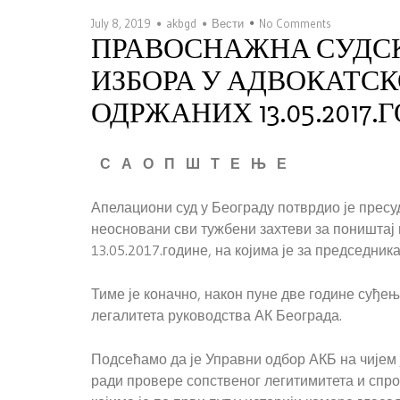
July 8, 2019
akbgd
Вести
No Comments
ПРАВОСНАЖНА СУДСК
ИЗБОРА У АДВОКАТСК
ОДРЖАНИХ 13.05.2017.
С А О П Ш Т Е Њ Е
Апелациони суд у Београду потврдио је пресу
неосновани сви тужбени захтеви за поништај
13.05.2017.године, на којима је за председни
Тиме је коначно, након пуне две године суђ
легалитета руководства АК Београда.
Подсећамо да је Управни одбор АКБ на чијем 
ради провере сопственог легитимитета и спро