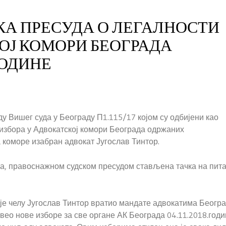
А ПРЕСУДА О ЛЕГАЛНОСТИ
ОЈ КОМОРИ БЕОГРАДА
ГОДИНЕ
ду Вишег суда у Београду П1.115/17 којом су одбијени као
 избора у Адвокатској комори Београда одржаних
ка коморе изабран адвокат Југослав Тинтор.
ења, правоснажном судском пресудом стављена тачка на пит
је челу Југослав Тинтор вратио мандате адвокатима Беогр
вео нове изборе за све органе АК Београда 04.11.2018.годи