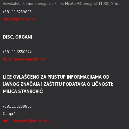
Advokatska Komora Beograda, Kneza Miloša 93, Beograd, 11000, Srbija
+381 11 3239805
office@akbgd.org.rs
DISC. ORGANI
+381 11 6550644
disc.organiak@gmail.com
LICE OVLAŠĆENO ZA PRISTUP INFORMACIJAMA OD
JAVNOG ZNAČAJA I ZAŠTITU PODATAKA O LIČNOSTI:
MILICA STANKOVIĆ
+381 11 3239805
Opcija 4
milica.stankovic@akbgd.org.rs