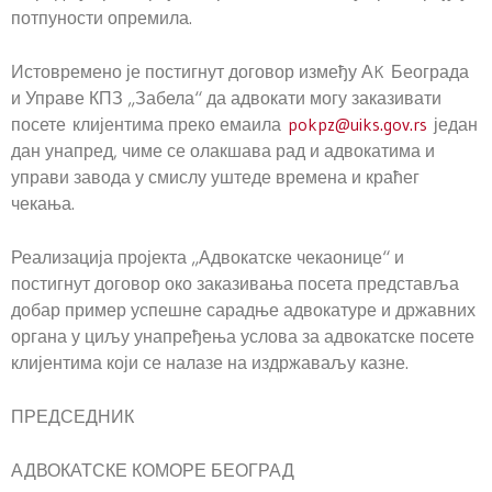
потпуности опремила.
Истовремено је постигнут договор између АK Београда
и Управе КПЗ „Забела“ да адвокати могу заказивати
посете клијентима преко емаила
pokpz@uiks.gov.rs
један
дан унапред, чиме се олакшава рад и адвокатима и
управи завода у смислу уштеде времена и краћег
чекања.
Реализација пројекта „Адвокатске чекаонице“ и
постигнут договор око заказивања посета представља
добар пример успешне сарадње адвокатуре и државних
органа у циљу унапређења услова за адвокатске посете
клијентима који се налазе на издржаваљу казне.
ПРЕДСЕДНИК
АДВОКАТСКЕ КОМОРЕ БЕОГРАД