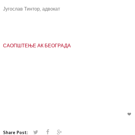
Југослав Тинтор, адвокат
САОПШТЕЊЕ АК БЕОГРАДА
Share Post: