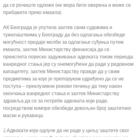
да се рочиште одложи (не мора бити оверена и може се
прибавити преко емаила).
АК Београда је упутила захтев свим судовима и
тужилаштвима у Београду да без одлагања обезбеде
могућност предаје молби за одлагање суђења путем
емаила, захтев Министарству финансија да се
преиспита пореско задуживање адвоката током периода
ванредног стања јер су онемогућени да раде у редовном
капацитету, захтев Министарству правде да у свим
предметима за које је препоруком одређено да се не
поступа – преклузивни рокови почињу да теку након
окончања ванредног стања и захтев Министарству
здравља да се за потребе адвоката који раде,
посредством коморе обезбеди довољан број заштитних
маски и рукавица.
2.Адвокати који одлуче да не раде у циљу заштите свог