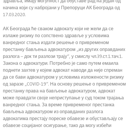
здравља, имају могућност да обуставе рад на један од
начина који су набројани у Препоруци АК Београда од
17.03.2020.
АК Београда ће сваком адвокату који не жели да се
излаже ризику по сопствено здравље у условима
ванредног стања издати решење о привременом
престанку бављења адвокатуром „из других оправданих
разлога – док ти разлози трају“, у смислу чл.39.ст.1.тач.1.
Закона о адвокатури. Потребно је само путем емаила
поднети захтев у којем адвокат наводи да није спреман
да се бави адвокатуром у условима изложености ризику
од заразе „COVID-19“. На основу решење о привременом
престанку права на бављење адвокатуром, адвокат
може правдати своје неприступање у суд током трајања
ванредног стања. За време привременог престанка
бављења адвокатуром из оправданих разлога
адвокатима престају пореске обавезе и обустављају се
обавезе социјаног осигурање, тако да могу избећи