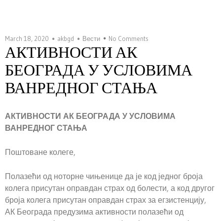
March 18, 2020
akbgd
Вести
No Comments
АКТИВНОСТИ АК
БЕОГРАДА У УСЛОВИМА
ВАНРЕДНОГ СТАЊА
АКТИВНОСТИ АК БЕОГРАДА У УСЛОВИМА
ВАНРЕДНОГ СТАЊА
Поштоване колеге,
Полазећи од ноторне чињенице да је код једног броја
колега присутан оправдан страх од болести, а код другог
броја колега присутан оправдан страх за егзистенцију,
АК Београда предузима активности полазећи од