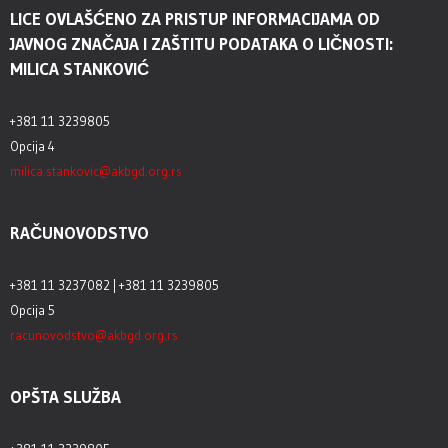
LICE OVLAŠĆENO ZA PRISTUP INFORMACIJAMA OD
JAVNOG ZNAČAJA I ZAŠTITU PODATAKA O LIČNOSTI:
MILICA STANKOVIĆ
+381 11 3239805
Opcija 4
milica.stankovic@akbgd.org.rs
RAČUNOVODSTVO
+381 11 3237082 | +381 11 3239805
Opcija 5
racunovodstvo@akbgd.org.rs
OPŠTA SLUŽBA