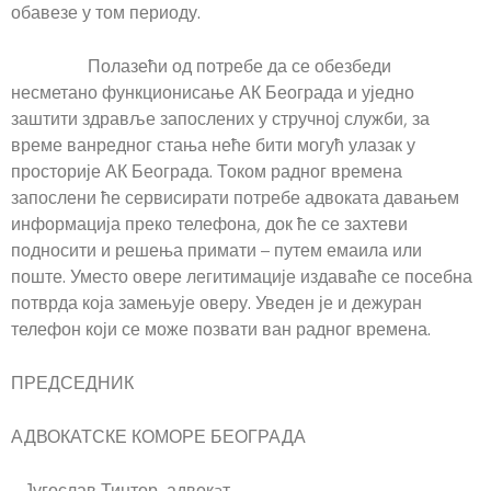
обавезе у том периоду.
Полазећи од потребе да се обезбеди
несметано функционисање АК Београда и уједно
заштити здравље запослених у стручној служби, за
време ванредног стања неће бити могућ улазак у
просторије АК Београда. Током радног времена
запослени ће сервисирати потребе адвоката давањем
информација преко телефона, док ће се захтеви
подносити и решења примати – путем емаила или
поште. Уместо овере легитимације издаваће се посебна
потврда која замењује оверу. Уведен је и дежуран
телефон који се може позвати ван радног времена.
ПРЕДСЕДНИК
АДВОКАТСКЕ КОМОРЕ БЕОГРАДА
Југослав Тинтор, адвокaт