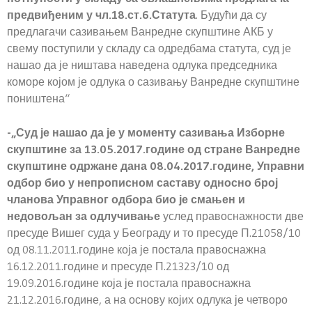
предвиђеним у чл.18.ст.6.Статута
. Будући да су
предлагачи сазивањем Ванредне скупштине АКБ у
свему поступили у складу са одредбама статута, суд је
нашао да је ништава наведена одлука председника
коморе којом је одлука о сазивању Ванредне скупштине
поништена“
-„Суд је нашао да је у моменту сазивања Изборне
скупштине за 13.05.2017.године од стране Ванредне
скупштине одржане дана 08.04.2017.године, Управни
одбор био у непрописном саставу односно број
чланова Управног одбора био је смањен и
недовољан за одлучивање
услед правоснажности две
пресуде Вишег суда у Београду и то пресуде П.21058/10
од 08.11.2011.године која је постала правоснажна
16.12.2011.године и пресуде П.21323/10 од
19.09.2016.године која је постала правоснажна
21.12.2016.године, а на основу којих одлука је четворо