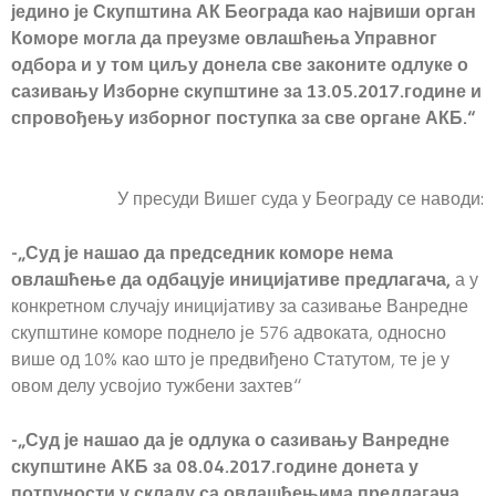
једино је Скупштина АК Београда као највиши орган
Коморе могла да преузме овлашћења Управног
одбора и у том циљу донела све законите одлуке о
сазивању Изборне скупштине за 13.05.2017.године и
спровођењу изборног поступка за све органе АКБ.“
У пресуди Вишег суда у Београду се наводи:
-„Суд је нашао да председник коморе нема
овлашћење да одбацује иницијативе предлагача,
а у
конкретном случају иницијативу за сазивање Ванредне
скупштине коморе поднело је 576 адвоката, односно
више од 10% као што је предвиђено Статутом, те је у
овом делу усвојио тужбени захтев“
-„Суд је нашао да је одлука о сазивању Ванредне
скупштине АКБ за 08.04.2017.године донета у
потпуности у складу са овлашћењима предлагача