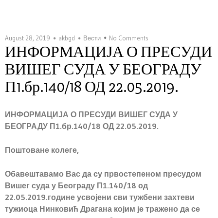
August 28, 2019
akbgd
Вести
No Comments
ИНФОРМАЦИЈА О ПРЕСУДИ
ВИШЕГ СУДА У БЕОГРАДУ
П1.бр.140/18 ОД 22.05.2019.
ИНФОРМАЦИЈА О ПРЕСУДИ ВИШЕГ СУДА У
БЕОГРАДУ П1.бр.140/1
8
ОД 22.05.2019.
Поштоване колеге,
Обавештавамо
Вас
да су
првостепеном
пресудом
Вишег суда у Београду П1.140/18 од
22.05.2019.
године усвојени сви
тужбени захтев
и
тужиоца Нинковић Драгана којим је тражено да се