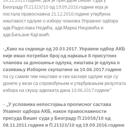
16.12.2011.године, док је пресудом Вишег суда у
Београду П.21323/10 од 19.09.2016.године која је
постала правоснажна 21.12.2016.године утврђена
ништавост одлуке о избору чланова Управног одбора
адв.Радослава Недића, адв.Марка Ницовића и
адв.Биљане Кајганић.
-„Како на седници од 20.03.2017. Управни одбор АКБ
није имао потребан број од најмање 8 присутних
чланова за доношење одлука, ништава је одлука о
сазивању Изборне скупштине за 10.06.2017.године
па су самим тим ништаве и све касније одлуке које су
донете у вези са спровођењем и утврђивањем резултата
избора на скушу адвоката дана 10.06.2017.године“
–
„У условима непостојања прописног састава
Упавног одбора АКБ, након правоснажности
пресуда Вишег суда у Београду П.21058/10 од
08.11.2011.године и П.21323/10 од 19.09.2016.године