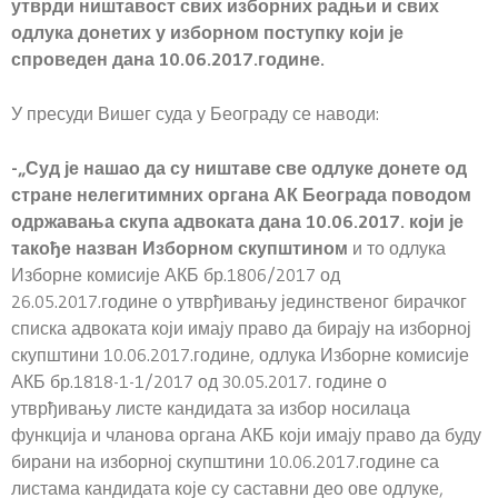
утврди ништавост свих изборних радњи и свих
одлука донетих у изборном поступку који је
спроведен дана 10.06.2017.године.
У пресуди Вишег суда у Београду се наводи:
-„Суд је нашао да су ништаве све одлуке донете од
стране нелегитимних органа АК Београда поводом
одржавања скупа адвоката дана 10.06.2017. који је
такође назван Изборном скупштином
и то одлука
Изборне комисије АКБ бр.1806/2017 од
26.05.2017.године о утврђивању јединственог бирачког
списка адвоката који имају право да бирају на изборној
скупштини 10.06.2017.године, одлука Изборне комисије
АКБ бр.1818-1-1/2017 од 30.05.2017. године о
утврђивању листе кандидата за избор носилаца
функција и чланова органа АКБ који имају право да буду
бирани на изборној скупштини 10.06.2017.године са
листама кандидата које су саставни део ове одлуке,