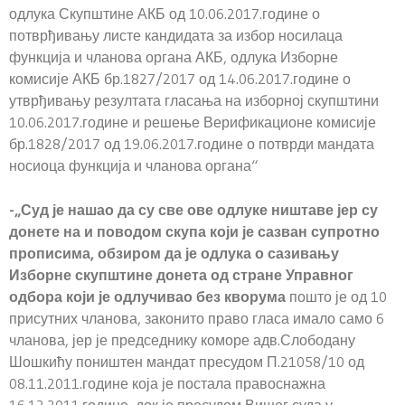
одлука Скупштине АКБ од 10.06.2017.године о
потврђивању листе кандидата за избор носилаца
функција и чланова органа АКБ, одлука Изборне
комисије АКБ бр.1827/2017 од 14.06.2017.године о
утврђивању резултата гласања на изборној скупштини
10.06.2017.године и решење Верификационе комисије
бр.1828/2017 од 19.06.2017.године о потврди мандата
носиоца функција и чланова органа“
-„Суд је нашао да су све ове одлуке ништаве јер су
донете на и поводом скупа који је сазван супротно
прописима, обзиром да је одлука о сазивању
Изборне скупштине донета од стране Управног
одбора који је одлучивао без кворума
пошто је од 10
присутних чланова, законито право гласа имало само 6
чланова, јер је председнику коморе адв.Слободану
Шошкићу поништен мандат пресудом П.21058/10 од
08.11.2011.године која је постала правоснажна