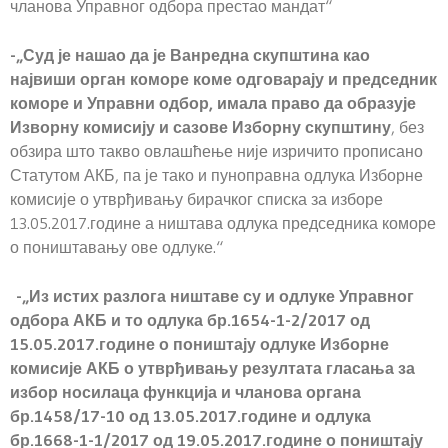
чланова Управног одбора престао мандат“
-„Суд је нашао да је Ванредна скупштина као
највиши орган коморе коме одговарају и председник
коморе и Управни одбор, имала право да образује
Изворну комисију и сазове Изборну скупштину
, без
обзира што такво овлашћење није изричито прописано
Статутом АКБ, па је тако и пуноправна одлука Изборне
комисије о утврђивању бирачког списка за изборе
13.05.2017.године а ништава одлука председника коморе
о поништавању ове одлуке.“
-„Из истих разлога ништаве су и одлуке Управног
одбора АКБ и то одлука бр.1654-1-2/2017 од
15.05.2017.године о поништају одлуке Изборне
комисије АКБ о утврђивању резултата гласања за
избор носилаца функција и чланова органа
бр.1458/17-10 од 13.05.2017.године и одлука
бр.1668-1-1/2017 од 19.05.2017.године о поништају