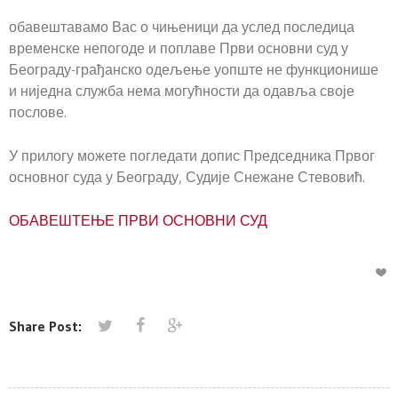
обавештавамо Вас о чињеници да услед последица
временске непогоде и поплаве Први основни суд у
Београду-грађанско одељење уопште не функционише
и ниједна служба нема могућности да одавља своје
послове.
У прилогу можете погледати допис Председника Првог
основног суда у Београду, Судије Снежане Стевовић.
ОБАВЕШТЕЊЕ ПРВИ ОСНОВНИ СУД
Share Post: