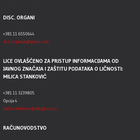
DISC. ORGANI
+381 11 6550644
disc.organiak@gmail.com
LICE OVLAŠĆENO ZA PRISTUP INFORMACIJAMA OD
JAVNOG ZNAČAJA I ZAŠTITU PODATAKA O LIČNOSTI:
MILICA STANKOVIĆ
+381 11 3239805
Opcija 4
milica.stankovic@akbgd.org.rs
RAČUNOVODSTVO