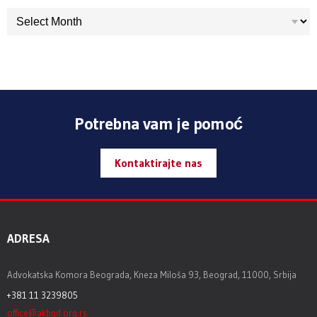
ARHIVA
Potrebna vam je pomoć
Kontaktirajte nas
ADRESA
Advokatska Komora Beograda, Kneza Miloša 93, Beograd, 11000, Srbija
+381 11 3239805
office@akbgd.org.rs