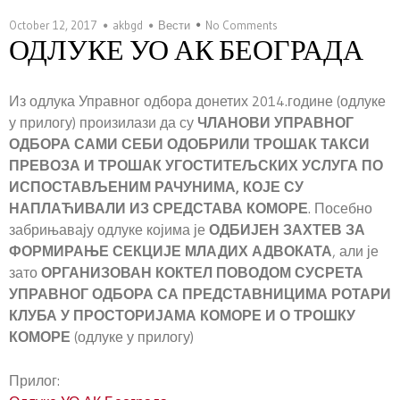
October 12, 2017
akbgd
Вести
No Comments
ОДЛУКЕ УО АК БЕОГРАДА
Из одлука Управног одбора донетих 2014.године (одлуке
у прилогу) произилази да су
ЧЛАНОВИ УПРАВНОГ
ОДБОРА САМИ СЕБИ ОДОБРИЛИ ТРОШАК ТАКСИ
ПРЕВОЗА И ТРОШАК УГОСТИТЕЉСКИХ УСЛУГА ПО
ИСПОСТАВЉЕНИМ РАЧУНИМА, КОЈЕ СУ
НАПЛАЋИВАЛИ ИЗ СРЕДСТАВА КОМОРЕ
. Посебно
забрињавају одлуке којима је
ОДБИЈЕН ЗАХТЕВ ЗА
ФОРМИРАЊЕ СЕКЦИЈЕ МЛАДИХ АДВОКАТА
, али је
зато
ОРГАНИЗОВАН КОКТЕЛ ПОВОДОМ СУСРЕТА
УПРАВНОГ ОДБОРА СА ПРЕДСТАВНИЦИМА РОТАРИ
КЛУБА У ПРОСТОРИЈАМА КОМОРЕ И О ТРОШКУ
КОМОРЕ
(одлуке у прилогу)
Прилог: